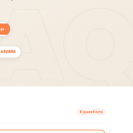
er
9480886
8 questions