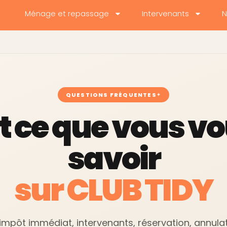
Ménage et repassage
Intervenants
N
QUESTIONS FRÉQUENTES
t ce que vous vo
savoir
sur CLUB TIDY
d'impôt immédiat, intervenants, réservation, annul