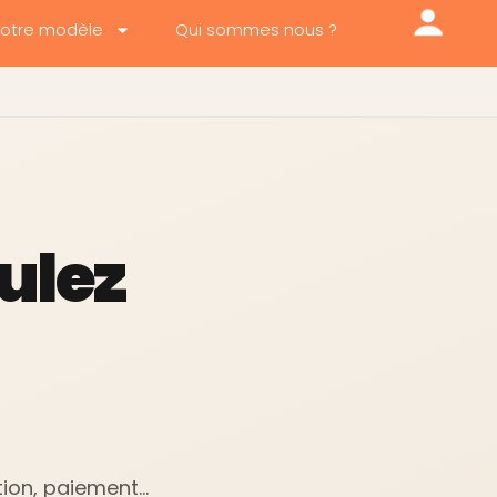
otre modèle
Qui sommes nous ?
ulez
ation, paiement…