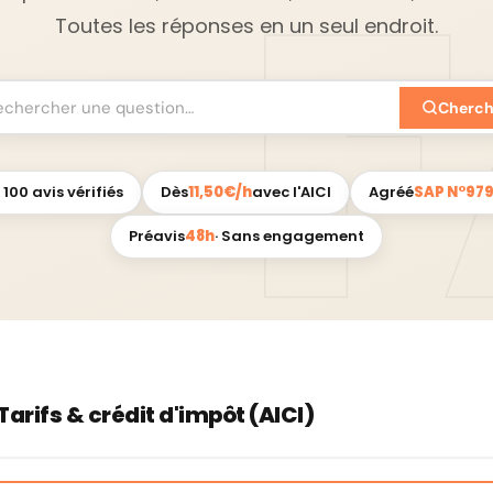
Toutes les réponses en un seul endroit.
Cherch
2 100 avis vérifiés
Dès
11,50€/h
avec l'AICI
Agréé
SAP N°97
Préavis
48h
· Sans engagement
Tarifs & crédit d'impôt (AICI)