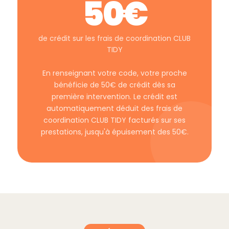
50€
de crédit sur les frais de coordination CLUB
TIDY
En renseignant votre code, votre proche
bénéficie de 50€ de crédit dès sa
première intervention. Le crédit est
automatiquement déduit des frais de
coordination CLUB TIDY facturés sur ses
prestations, jusqu'à épuisement des 50€.