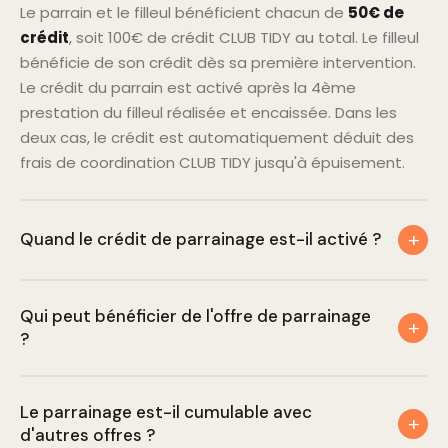
Le parrain et le filleul bénéficient chacun de
50€ de
crédit
, soit 100€ de crédit CLUB TIDY au total. Le filleul
bénéficie de son crédit dès sa première intervention.
Le crédit du parrain est activé après la 4ème
prestation du filleul réalisée et encaissée. Dans les
deux cas, le crédit est automatiquement déduit des
frais de coordination CLUB TIDY jusqu'à épuisement.
+
Quand le crédit de parrainage est-il activé ?
Le crédit du filleul est disponible dès sa première
Qui peut bénéficier de l'offre de parrainage
intervention. Le crédit du parrain est activé après
+
?
vérification que le contrat régulier du filleul est
valablement signé et qu'au moins 4 prestations ont
Le filleul doit être un nouveau client CLUB TIDY n'ayant
été effectivement réalisées, facturées et encaissées.
Le parrainage est-il cumulable avec
jamais eu de contrat actif, et souscrire un contrat
Une fois activé, le crédit est automatiquement déduit
+
d'autres offres ?
régulier. Le parrain doit disposer d'un code de
des frais de coordination CLUB TIDY facturés sur les