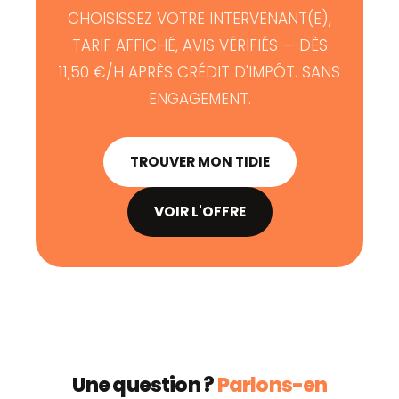
CHOISISSEZ VOTRE INTERVENANT(E),
TARIF AFFICHÉ, AVIS VÉRIFIÉS — DÈS
11,50 €/H APRÈS CRÉDIT D'IMPÔT. SANS
ENGAGEMENT.
TROUVER MON TIDIE
VOIR L'OFFRE
Une question ?
Parlons-en