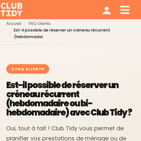
Ménage et repassage
Notre modèle
Qui sommes nous ?
Accueil
FAQ clients
Est-il possible de réserver un créneau récurrent
(hebdomadai
FAQ CLIENTS
Est-il possible de réserver un
créneau récurrent
(hebdomadaire ou bi-
hebdomadaire) avec Club Tidy ?
Oui, tout à fait ! Club Tidy vous permet de
planifier vos prestations de ménage ou de