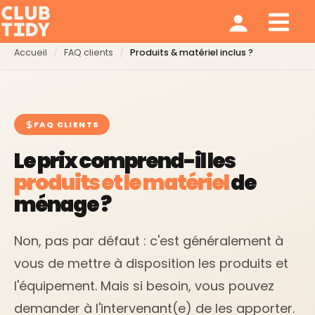
Ménage et repassage
Notre modèle
Qui sommes nous ?
Accueil
FAQ clients
Produits & matériel inclus ?
FAQ CLIENTS
Le prix comprend-il les
produits et le matériel
de
ménage ?
Non, pas par défaut : c'est généralement à
vous de mettre à disposition les produits et
l'équipement. Mais si besoin, vous pouvez
demander à l'intervenant(e) de les apporter.