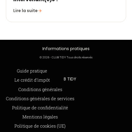
Lire la suite
Informations pratiques
© 2026 - CLUB TIDY Tous droits réservés
Informations légales
Guide pratique
CLUB TIDY
Le crédit d’impôt
SAS CLUB TIDY
165 Avenue de Bretagne
Offre de parrainage 50-50
Conditions générales
59000 LILLE
FAQ
Conditions générales de services
979 480 886 RCS LILLE Métropole
SAP / 979480886 Acte 2023-140
BLOG
Politique de confidentialité
Mentions légales
Paiements sécurisés via STRIPE
Moyens de paiements
Politique de cookies (UE)