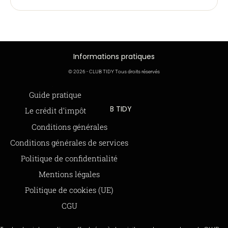
Informations pratiques
© 2026 - CLUB TIDY Tous droits réservés
Informations légales
Guide pratique
CLUB TIDY
Le crédit d’impôt
SAS CLUB TIDY
165 Avenue de Bretagne
Offre de parrainage 50-50
Conditions générales
59000 LILLE
FAQ
Conditions générales de services
979 480 886 RCS LILLE Métropole
SAP / 979480886 Acte 2023-140
BLOG
Politique de confidentialité
Mentions légales
Paiements sécurisés via STRIPE
Moyens de paiements
Politique de cookies (UE)
CGU