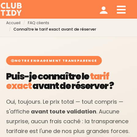
Ménage et repassage
Notre modèle
Qui sommes nous ?
Accueil
FAQ clients
Connaître le tarif exact avant de réserver
NOTRE ENGAGEMENT TRANSPARENCE
Puis-je connaître le
tarif
exact
avant de réserver ?
Oui, toujours. Le prix total — tout compris —
s'affiche
avant toute validation
. Aucune
surprise, aucun frais caché : la transparence
tarifaire est l'une de nos plus grandes forces.