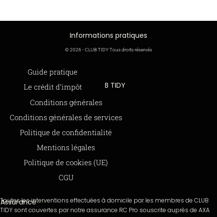
Informations pratiques
© 2026 - CLUB TIDY Tous droits réservés
Informations légales
Guide pratique
CLUB TIDY
Le crédit d’impôt
SAS CLUB TIDY
165 Avenue de Bretagne
Offre de parrainage 50-50
Conditions générales
59000 LILLE
FAQ
Conditions générales de services
979 480 886 RCS LILLE Métropole
SAP / 979480886 Acte 2023-140
BLOG
Politique de confidentialité
Mentions légales
Paiements sécurisés via STRIPE
Moyens de paiements
Politique de cookies (UE)
CGU
Toutes les interventions effectuées à domicile par les membres de CLUB
Assurance
TIDY sont couvertes par notre assurance RC Pro souscrite auprès de AXA