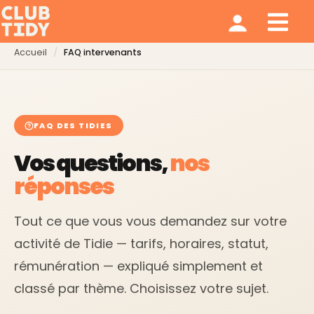
Ménage et repassage
Notre modèle
Qui sommes nous ?
Accueil
FAQ intervenants
FAQ DES TIDIES
Vos questions,
nos
réponses
Tout ce que vous vous demandez sur votre
activité de Tidie — tarifs, horaires, statut,
rémunération — expliqué simplement et
classé par thème. Choisissez votre sujet.