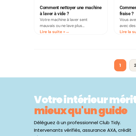
Comment nettoyer une machine
Comment
à laver à vide ?
fraise​ ?
Votre machine à laver sent
Vous ave
mauvais ou ne lave plus
avec des
Lire la suite »
Lire la s
efficacement ? Découvrez
astuces n
comment la nettoyer à vide avec
ces tach
du vinaigre, du bicarbonate ou des
vos tissu
1
Votre intérieur méri
mieux qu'un guide
Déléguez à un professionnel Club Tidy.
Intervenants vérifiés, assurance AXA, crédit