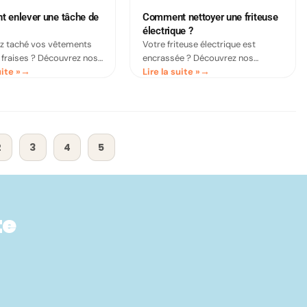
 enlever une tâche de
Comment nettoyer une friteuse
électrique ?
z taché vos vêtements
Votre friteuse électrique est
 fraises ? Découvrez nos
encrassée ? Découvrez nos
uite »
Lire la suite »
aturelles pour éliminer
astuces pratiques pour un
es tenaces sans abîmer
nettoyage en profondeur avec des
s.
produits naturels comme le
vinaigre blanc et le
2
3
4
5
te