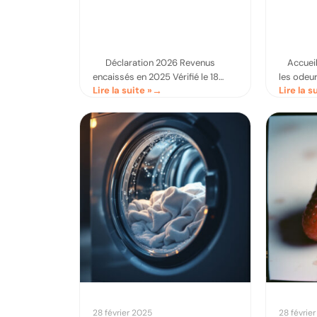
Déclaration 2026 Revenus
Accueil 
encaissés en 2025 Vérifié le 18
les odeu
Lire la suite »
Lire la s
avril 2026 Déclaration 2026
pratique
micro-entrepreneur ménage à
min de l
domicile. Vous exercez le ménage
l’odeur d
à
28 février 2025
28 févrie