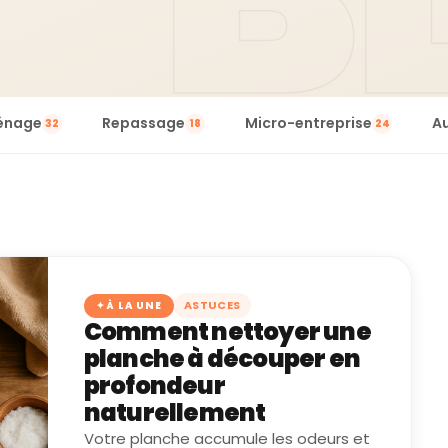
énage
Repassage
Micro-entreprise
A
32
18
24
ASTUCES
✦ À LA UNE
Comment nettoyer une
planche à découper en
profondeur
naturellement
Votre planche accumule les odeurs et