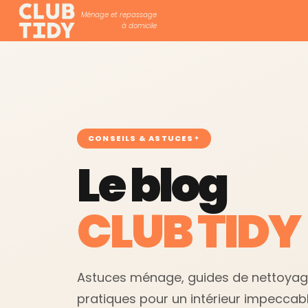
Ménage et repassage
à domicile
CONSEILS & ASTUCES
Le blog
CLUB TIDY
Astuces ménage, guides de nettoyage,
pratiques pour un intérieur impeccabl