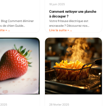
18 juin 2025
Comment nettoyer une planche
à découper ?
Blog Comment éliminer
Votre friteuse électrique est
rs de chien Guide
encrassée ? Découvrez nos
uite »
Lire la suite »
Mis à jour : mars 20266
astuces pratiques pour un
ecture Comment éliminer
nettoyage en profondeur avec des
e chien
produits naturels comme le
vinaigre blanc et le
r 2025
28 février 2025