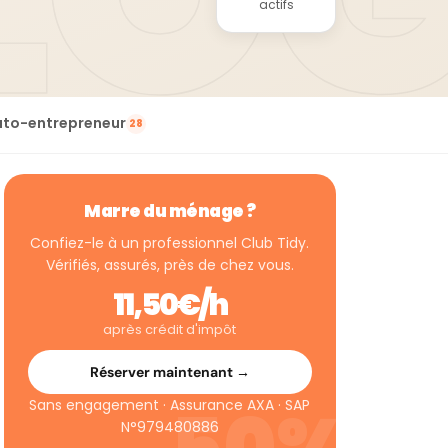
actifs
uto-entrepreneur
28
Marre du ménage ?
Confiez-le à un professionnel Club Tidy.
Vérifiés, assurés, près de chez vous.
11,50€/h
après crédit d'impôt
Réserver maintenant →
Sans engagement · Assurance AXA · SAP
N°979480886