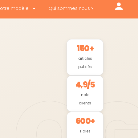
otre modèle
Qui sommes nous ?
150+
articles
publiés
4,9/5
note
clients
600+
Tidies