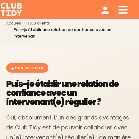
Ménage et repassage
Notre modèle
Qui sommes nous ?
Accueil
FAQ clients
Puis-je établir une relation de confiance avec un
intervenan
FAQ CLIENTS
Puis-je établir une relation de
confiance avec un
intervenant(e) régulier ?
Oui, absolument. L’un des grands avantages
de Club Tidy est de pouvoir collaborer avec
un(e) intervenant(e) régulier(e) , de manière