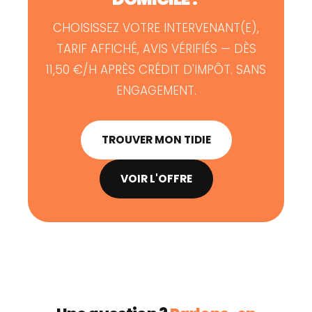
CHOISISSEZ VOTRE INTERVENANT(E),
TARIF AFFICHÉ, AVIS VÉRIFIÉS — DÈS
11,50 €/H APRÈS CRÉDIT D'IMPÔT. SANS
ENGAGEMENT.
TROUVER MON TIDIE
VOIR L'OFFRE