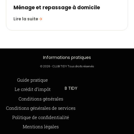
Ménage et repassage à domicile
Lire la suite
Informations pratiques
© 2026 - CLUB TIDY Tous droits réservés
Informations légales
Guide pratique
CLUB TIDY
Le crédit d’impôt
SAS CLUB TIDY
165 Avenue de Bretagne
Offre de parrainage 50-50
Conditions générales
59000 LILLE
FAQ
Conditions générales de services
979 480 886 RCS LILLE Métropole
SAP / 979480886 Acte 2023-140
BLOG
Politique de confidentialité
Mentions légales
Paiements sécurisés via STRIPE