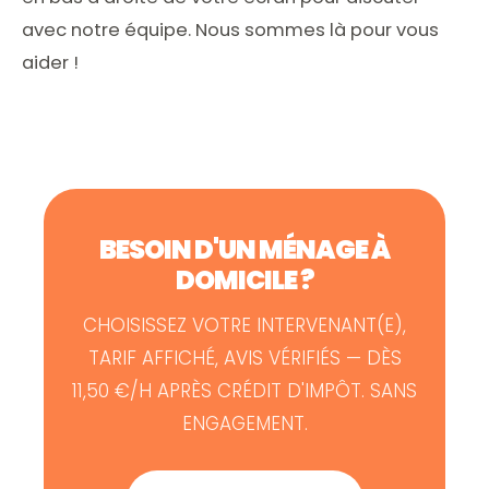
avec notre équipe. Nous sommes là pour vous
aider !
BESOIN D'UN MÉNAGE À
DOMICILE ?
CHOISISSEZ VOTRE INTERVENANT(E),
TARIF AFFICHÉ, AVIS VÉRIFIÉS — DÈS
11,50 €/H APRÈS CRÉDIT D'IMPÔT. SANS
ENGAGEMENT.