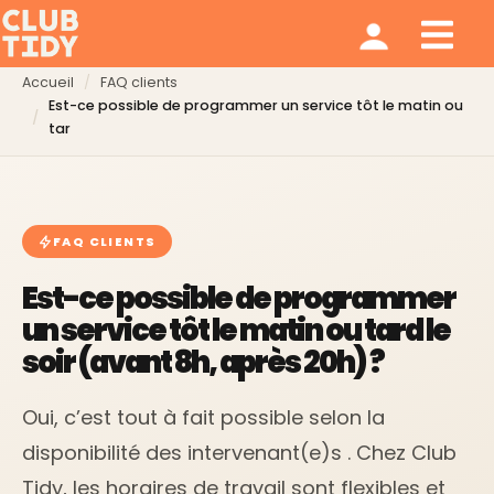
Ménage et repassage
Notre modèle
Qui sommes nous ?
Accueil
FAQ clients
Est-ce possible de programmer un service tôt le matin ou
tar
FAQ CLIENTS
Est-ce possible de programmer
un service tôt le matin ou tard le
soir (avant 8h, après 20h) ?
Oui, c’est tout à fait possible selon la
disponibilité des intervenant(e)s . Chez Club
Tidy, les horaires de travail sont flexibles et