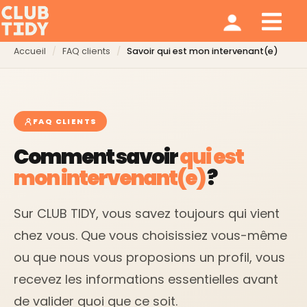
Ménage et repassage
Notre modèle
Qui sommes nous ?
Accueil
FAQ clients
Savoir qui est mon intervenant(e)
FAQ CLIENTS
Comment savoir
qui est
mon intervenant(e)
?
Sur CLUB TIDY, vous savez toujours qui vient
chez vous. Que vous choisissiez vous-même
ou que nous vous proposions un profil, vous
recevez les informations essentielles avant
de valider quoi que ce soit.