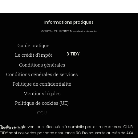
Informations pratiques
© 2026 - CLUB TIDY Tous droits réservés
Informations légales
Guide pratique
CLUB TIDY
Le crédit d’impôt
SAS CLUB TIDY
165 Avenue de Bretagne
Offre de parrainage 50-50
Conditions générales
59000 LILLE
FAQ
Conditions générales de services
979 480 886 RCS LILLE Métropole
SAP / 979480886 Acte 2023-140
BLOG
Politique de confidentialité
Mentions légales
Paiements sécurisés via STRIPE
Moyens de paiements
Politique de cookies (UE)
CGU
Toutes les interventions effectuées à domicile par les membres de CLUB
Assurance
TIDY sont couvertes par notre assurance RC Pro souscrite auprès de AXA