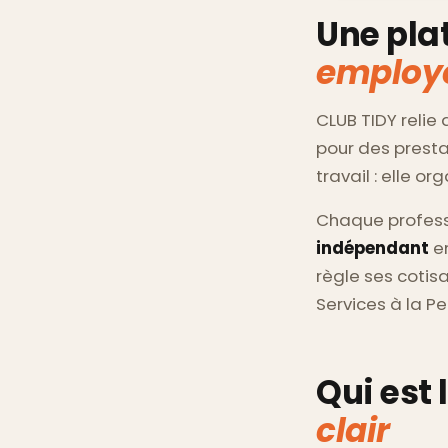
Une pla
employ
CLUB TIDY relie
pour des presta
travail : elle o
Chaque professi
indépendant
en
règle ses cotisa
Services à la Pe
Qui est 
clair