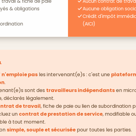
travail & fiche de paie
Aucun contrat de travai
és & obligations
Aucune obligation socia
Crédit d'impôt immédi
bordination
(AICI)
L
Y
n'emploie pas
les intervenant(e)s : c'est une
platefor
on
.
venant(e)s sont des
travailleurs indépendants
en micr
e, déclarés légalement.
ntrat de travail
, fiche de paie ou lien de subordination po
cluez un
contrat de prestation de service
, modifiable o
ble à tout moment.
ion
simple, souple et sécurisée
pour toutes les parties.