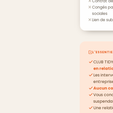
Contrat de 
Congés pay
sociales
Lien de su
L'ESSENTIE
CLUB TID
en relati
Les inter
entrepris
Aucun co
Vous con
suspenda
Une relat