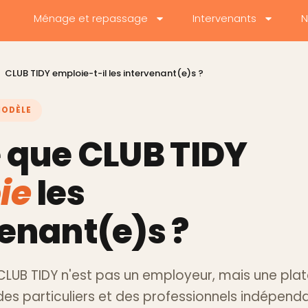
Ménage et repassage
Intervenants
N
CLUB TIDY emploie-t-il les intervenant(e)s ?
MODÈLE
 que CLUB TIDY
ie
les
enant(e)s ?
 CLUB TIDY n'est pas un employeur, mais une pla
des particuliers et des professionnels indépenda