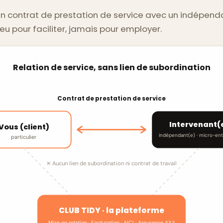
n contrat de prestation de service avec un indépenda
eu pour faciliter, jamais pour employer.
Relation de service, sans lien de subordination
Contrat de prestation de service
Intervenant(
Vous (client)
indépendant(e) · micro-ent
particulier
✕ Aucun lien de subordination ni contrat de travail
CLUB TIDY · la plateforme
Mise en relation · Facturation · AICI · Assurance AXA