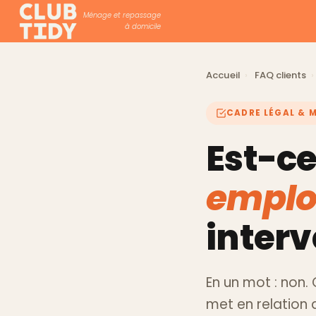
Ménage et repassage
à domicile
Accueil
›
FAQ clients
›
CADRE LÉGAL & 
Est-ce
emplo
interv
En un mot : non.
met en relation 