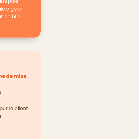
l ni paie
le à gérer
at de 50%
me de mise
o-
ur le client.
u