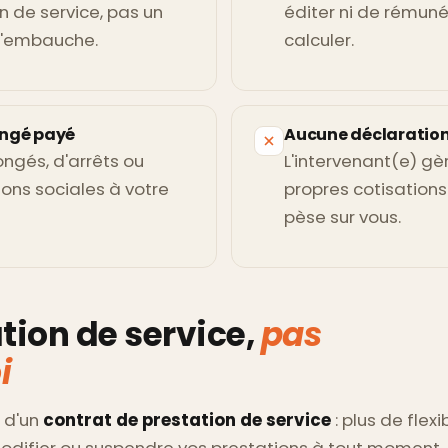
n de service, pas un
éditer ni de rémuné
d'embauche.
calculer.
ngé payé
Aucune déclaratio
ngés, d'arrêts ou
L'intervenant(e) gè
ions sociales à votre
propres cotisations
pèse sur vous.
tion de service,
pas
i
 d'un
contrat de prestation de service
: plus de flexib
modifier ou suspendre vos prestations à tout moment, 