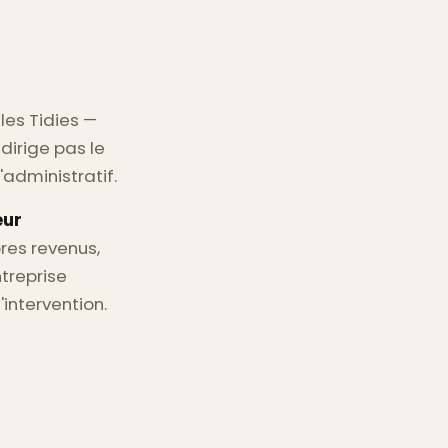
les Tidies —
irige pas le
'administratif.
eur
pres revenus,
ntreprise
'intervention.