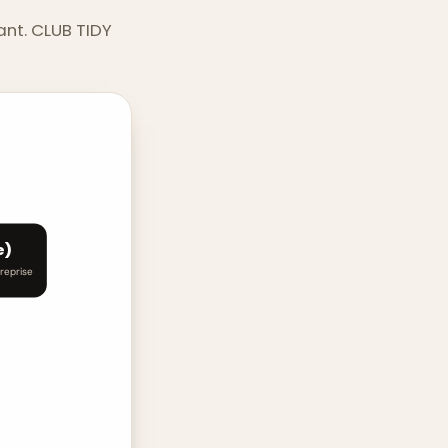
nt. CLUB TIDY
e)
reprise