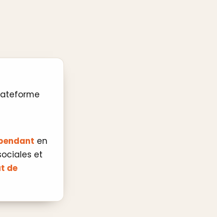
lateforme
s
épendant
en
sociales et
t de