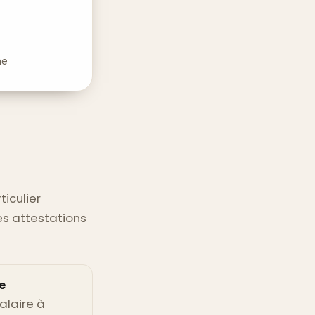
me
ticulier
es attestations
e
alaire à