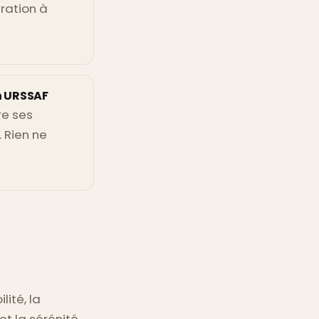
ration à
n URSSAF
re ses
. Rien ne
ilité, la
et la sérénité