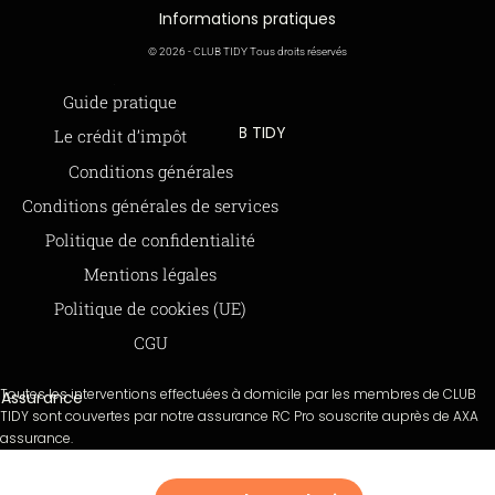
Informations pratiques
© 2026 - CLUB TIDY Tous droits réservés
Informations légales
Guide pratique
CLUB TIDY
Le crédit d’impôt
SAS CLUB TIDY
165 Avenue de Bretagne
Offre de parrainage 50-50
Conditions générales
59000 LILLE
FAQ
Conditions générales de services
979 480 886 RCS LILLE Métropole
SAP / 979480886 Acte 2023-140
BLOG
Politique de confidentialité
Mentions légales
Paiements sécurisés via STRIPE
Moyens de paiements
Politique de cookies (UE)
CGU
Toutes les interventions effectuées à domicile par les membres de CLUB
Assurance
TIDY sont couvertes par notre assurance RC Pro souscrite auprès de AXA
assurance.