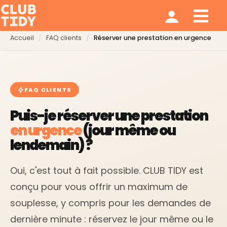
Ménage et repassage
Notre modèle
Qui sommes nous ?
Accueil
FAQ clients
Réserver une prestation en urgence
FAQ CLIENTS
Puis-je réserver une prestation
en urgence
(jour même ou
lendemain) ?
Oui, c'est tout à fait possible. CLUB TIDY est
conçu pour vous offrir un maximum de
souplesse, y compris pour les demandes de
dernière minute : réservez le jour même ou le