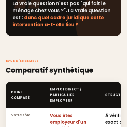
La vraie question n'est pas "qui fait le
ménage chez vous ?". La vraie question
est :
dans quel cadre juridique cette
intervention a-t-elle lieu ?
VUE D'ENSEMBLE
Comparatif synthétique
EMPLOI DIRECT /
POINT
PARTICULIER
STRUCTURE
COMPARÉ
EMPLOYEUR
Votre rôle
Vous êtes
À vérifier
employeur d'un
exact de 