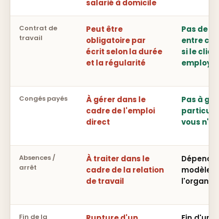
salarié à domicile
Contrat de
Peut être
Pas de co
travail
obligatoire par
entre cli
écrit selon la durée
si le clie
et la régularité
employe
Congés payés
À gérer dans le
Pas à gé
cadre de l'emploi
particuli
direct
vous n'ê
Absences /
À traiter dans le
Dépend d
arrêt
cadre de la relation
modèle e
de travail
l'organis
Fin de la
Rupture d'un
Fin d'une 