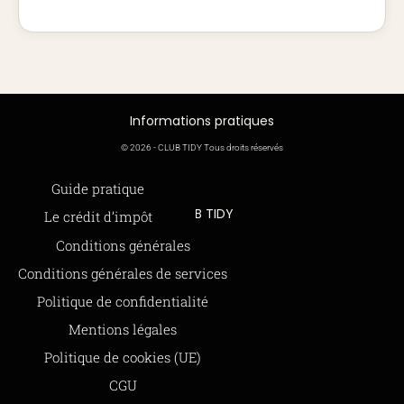
Informations pratiques
© 2026 - CLUB TIDY Tous droits réservés
Informations légales
Guide pratique
CLUB TIDY
Le crédit d’impôt
SAS CLUB TIDY
Offre de parrainage 50-50
Conditions générales
165 Avenue de Bretagne
FAQ
Conditions générales de services
59000 LILLE
BLOG
Politique de confidentialité
979 480 886 RCS LILLE Métropole
Mentions légales
SAP / 979480886 Acte 2023-140
Politique de cookies (UE)
CGU