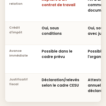
relation
contrat de travail
commerci
document
Crédit
Oui, sous
Oui, sous
d'impôt
conditions
avec just
Avance
Possible dans le
Possible 
immédiate
cadre prévu
l'organis
Justificatif
Déclaration/relevés
Attestati
fiscal
selon le cadre CESU
annuelle 
déclaré