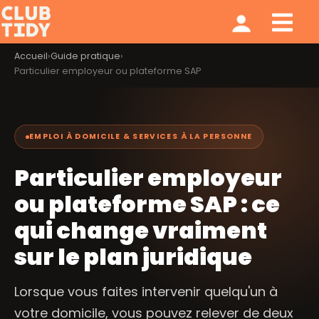
Ménage et repassage
Notre modèle
Qui sommes nous ?
Accueil
›
Guide pratique
›
Particulier employeur ou plateforme SAP
EMPLOI À DOMICILE & SERVICES À LA PERSONNE
Particulier employeur
ou plateforme SAP : ce
qui change vraiment
sur le plan juridique
Lorsque vous faites intervenir quelqu'un à
votre domicile, vous pouvez relever de deux