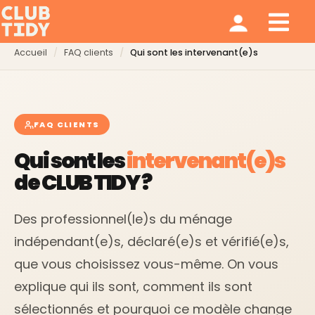
Ménage et repassage
Notre modèle
Qui sommes nous ?
Accueil
FAQ clients
Qui sont les intervenant(e)s
FAQ CLIENTS
Qui sont les
intervenant(e)s
de CLUB TIDY ?
Des professionnel(le)s du ménage
indépendant(e)s, déclaré(e)s et vérifié(e)s,
que vous choisissez vous-même. On vous
explique qui ils sont, comment ils sont
sélectionnés et pourquoi ce modèle change