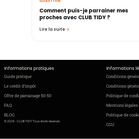
QUESTION
Comment puis-je parrainer mes
proches avec CLUB TIDY ?
Lire la suite
Informations pratiques
Informations l
Guide pratique
Conditions génér
Le crédit d’impôt
Conditions généra
Offre de parrainage 50-50
Politique de confi
FAQ
Mentions légales
BLOG
Politique de cook
© 2026 - CLUB TIDY Tous droits réservés
CGU