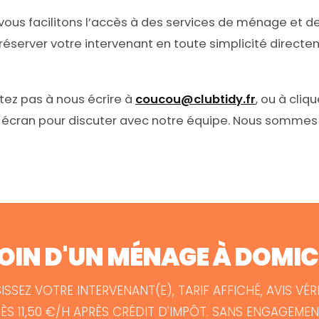
 vous facilitons l’accès à des services de ménage et 
réserver votre intervenant en toute simplicité directe
tez pas à nous écrire à
coucou@clubtidy.fr
, ou à cliq
e écran pour discuter avec notre équipe. Nous sommes l
OIN D'UN MÉNAGE À DOMICI
ISSEZ VOTRE INTERVENANT(E), TARIF AFFICHÉ, AVIS VÉRI
ÈS 11,50 €/H APRÈS CRÉDIT D'IMPÔT. SANS ENGAGEMEN