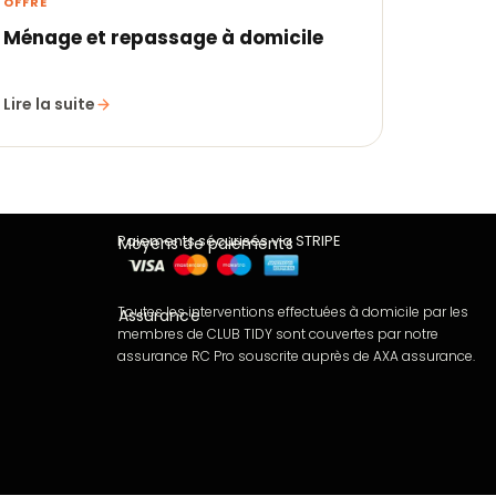
OFFRE
Ménage et repassage à domicile
Lire la suite
Paiements sécurisés via STRIPE
Moyens de paiements
Toutes les interventions effectuées à domicile par les
Assurance
membres de CLUB TIDY sont couvertes par notre
assurance RC Pro souscrite auprès de AXA assurance.