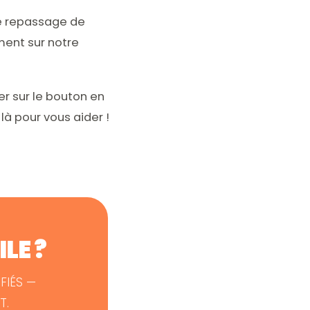
de repassage de
ment sur notre
uer sur le bouton en
à pour vous aider !
LE ?
FIÉS —
T.