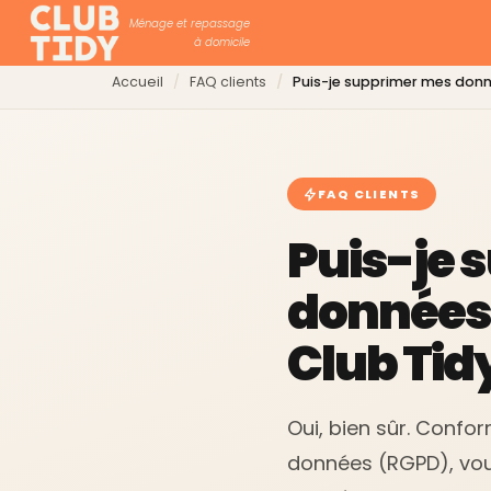
Ménage et repassage
à domicile
Accueil
FAQ clients
Puis-je supprimer mes donn
FAQ CLIENTS
Puis-je 
données
Club Tidy
Oui, bien sûr. Confo
données (RGPD), vou