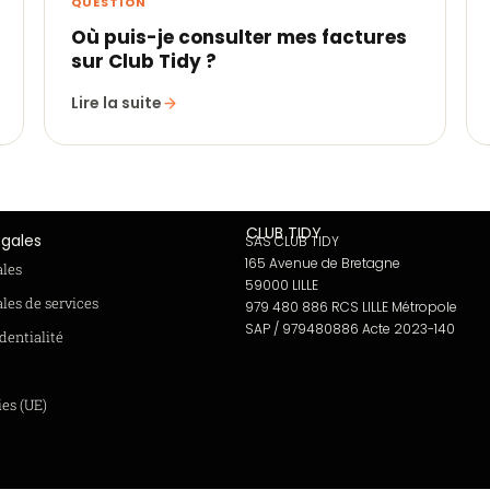
QUESTION
Où puis-je consulter mes factures
sur Club Tidy ?
Lire la suite
CLUB TIDY
égales
SAS CLUB TIDY
165 Avenue de Bretagne
ales
59000 LILLE
les de services
979 480 886 RCS LILLE Métropole
SAP / 979480886 Acte 2023-140
dentialité
ies (UE)