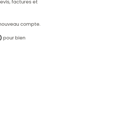
vis, factures et
n nouveau compte.
)
pour bien