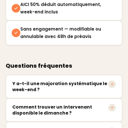
AICI 50% déduit automatiquement,
week-end inclus
Sans engagement — modifiable ou
annulable avec 48h de préavis
Questions fréquentes
Y a-t-il une majoration systématique le
+
week-end ?
Non, ce n'est pas systématique. Chaque
Comment trouver un intervenant
+
disponible le dimanche ?
intervenant CLUB TIDY fixe librement ses tarifs.
Certains appliquent une majoration pour le