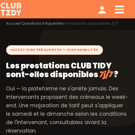
Ménage et repassage
Notre modèle
Qui sommes nous ?
Accueil
›
Questions fréquentes
›
Prestations disponibles 7j/7
QUESTIONS FRÉQUENTES — DISPONIBILITÉS
Les prestations CLUB TIDY
sont-elles disponibles
7j/7
?
Oui — la plateforme ne s'arrête jamais. Des
intervenants proposent des créneaux le week-
end. Une majoration de tarif peut s'appliquer
le samedi et le dimanche selon les conditions
de l'intervenant, consultables avant la
réservation.