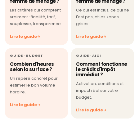
femme de ménage ?
femme de ménage ?
Les critères qui comptent
Ce qui est inclus, ce qui ne
vraiment : fiabilité, tarif,
l'est pas, et les zones
souplesse, transparence.
grises.
Lire le guide
Lire le guide
GUIDE · BUDGET
GUIDE · AICI
Combien d'heures
Comment fonctionne
selon la surface ?
le crédit d'impôt
immédiat ?
Un repère concret pour
Activation, conditions et
estimer le bon volume
impact réel sur votre
horaire.
budget.
Lire le guide
Lire le guide