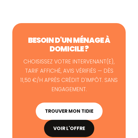
BESOIN D'UN MÉNAGE À
DOMICILE ?
CHOISISSEZ VOTRE INTERVENANT(E),
TARIF AFFICHÉ, AVIS VÉRIFIÉS — DÈS
11,50 €/H APRÈS CRÉDIT D'IMPÔT. SANS
ENGAGEMENT.
TROUVER MON TIDIE
VOIR L'OFFRE