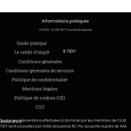
Informations pratiques
© 2026 - CLUB TIDY Tous droits réservés
Informations légales
Guide pratique
CLUB TIDY
Le crédit d’impôt
SAS CLUB TIDY
165 Avenue de Bretagne
Offre de parrainage 50-50
Conditions générales
59000 LILLE
FAQ
Conditions générales de services
979 480 886 RCS LILLE Métropole
SAP / 979480886 Acte 2023-140
BLOG
Politique de confidentialité
Mentions légales
Paiements sécurisés via STRIPE
Moyens de paiements
Politique de cookies (UE)
CGU
Toutes les interventions effectuées à domicile par les membres de CLUB
Assurance
TIDY sont couvertes par notre assurance RC Pro souscrite auprès de AXA