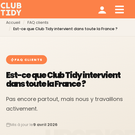
Ménage et repassage
Notre modèle
Qui sommes nous ?
Accueil
FAQ clients
Est-ce que Club Tidy intervient dans toute la France ?
FAQ CLIENTS
Est-ce que Club Tidy intervient
dans toute la France ?
Pas encore partout, mais nous y travaillons
activement.
Mis à jour le
9 avril 2026