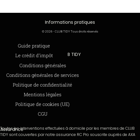
Informations pratiques
© 2026 - CLUB TIDY Tous droits réservés
Informations légales
Guide pratique
CLUB TIDY
Le crédit d’impôt
SAS CLUB TIDY
165 Avenue de Bretagne
Offre de parrainage 50-50
Conditions générales
59000 LILLE
FAQ
Conditions générales de services
979 480 886 RCS LILLE Métropole
SAP / 979480886 Acte 2023-140
BLOG
Politique de confidentialité
Mentions légales
Paiements sécurisés via STRIPE
Moyens de paiements
Politique de cookies (UE)
CGU
Toutes les interventions effectuées à domicile par les membres de CLUB
Assurance
TIDY sont couvertes par notre assurance RC Pro souscrite auprès de AXA