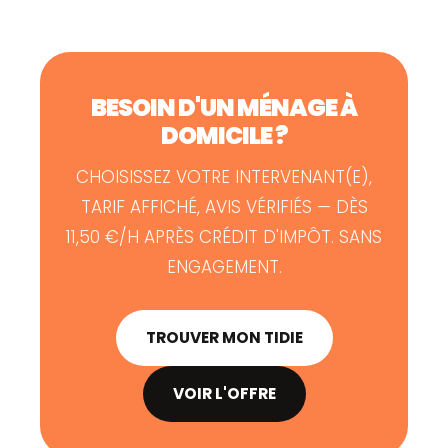
BESOIN D'UN MÉNAGE À
DOMICILE ?
CHOISISSEZ VOTRE INTERVENANT(E),
TARIF AFFICHÉ, AVIS VÉRIFIÉS — DÈS
11,50 €/H APRÈS CRÉDIT D'IMPÔT. SANS
ENGAGEMENT.
TROUVER MON TIDIE
VOIR L'OFFRE