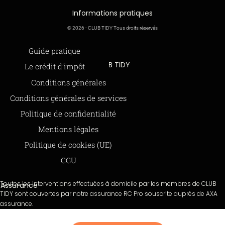
Informations pratiques
© 2026 - CLUB TIDY Tous droits réservés
Informations légales
Guide pratique
CLUB TIDY
Le crédit d’impôt
SAS CLUB TIDY
165 Avenue de Bretagne
Offre de parrainage 50-50
Conditions générales
59000 LILLE
FAQ
Conditions générales de services
979 480 886 RCS LILLE Métropole
SAP / 979480886 Acte 2023-140
BLOG
Politique de confidentialité
Mentions légales
Paiements sécurisés via STRIPE
Moyens de paiements
Politique de cookies (UE)
CGU
Toutes les interventions effectuées à domicile par les membres de CLUB
Assurance
TIDY sont couvertes par notre assurance RC Pro souscrite auprès de AXA
assurance.