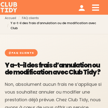
Ménage et repassage
Notre modèle
Qui sommes nous ?
Accueil
FAQ clients
Y a-t-il des frais d’annulation ou de modification avec
Club
FAQ CLIENTS
Y a-t-il des frais d’annulation ou
de modification avec Club Tidy ?
Non, absolument aucun frais ne s’applique si
vous souhaitez annuler ou modifier une
prestation déjà prévue. Chez Club Tidy, nous
avons à cœur de vous offrir un service