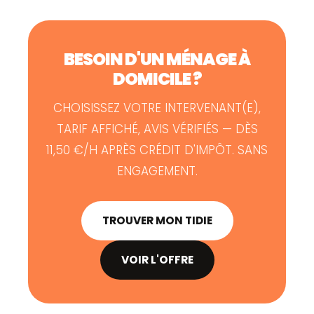
BESOIN D'UN MÉNAGE À
DOMICILE ?
CHOISISSEZ VOTRE INTERVENANT(E),
TARIF AFFICHÉ, AVIS VÉRIFIÉS — DÈS
11,50 €/H APRÈS CRÉDIT D'IMPÔT. SANS
ENGAGEMENT.
TROUVER MON TIDIE
VOIR L'OFFRE