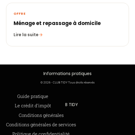
OFFRE
Ménage et repassage à domicile
Lire la suite
Informations pratiques
© 2026 - CLUB TIDY Tous droits réservés
Informations légales
Guide pratique
CLUB TIDY
Le crédit d’impôt
SAS CLUB TIDY
165 Avenue de Bretagne
Offre de parrainage 50-50
Conditions générales
59000 LILLE
FAQ
Conditions générales de services
979 480 886 RCS LILLE Métropole
SAP / 979480886 Acte 2023-140
BLOG
Politique de confidentialité