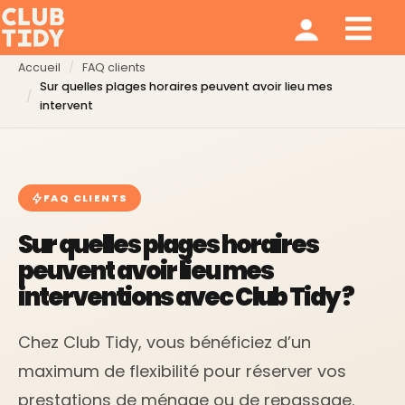
Ménage et repassage
Notre modèle
Qui sommes nous ?
Accueil
FAQ clients
Sur quelles plages horaires peuvent avoir lieu mes
intervent
FAQ CLIENTS
Sur quelles plages horaires
peuvent avoir lieu mes
interventions avec Club Tidy ?
Chez Club Tidy, vous bénéficiez d’un
maximum de flexibilité pour réserver vos
prestations de ménage ou de repassage.