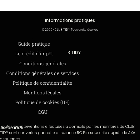
Informations pratiques
© 2026 - CLUB TIDY Tous droits réservés
Informations légales
Guide pratique
CLUB TIDY
Le crédit d’impôt
SAS CLUB TIDY
165 Avenue de Bretagne
Offre de parrainage 50-50
Conditions générales
59000 LILLE
FAQ
Conditions générales de services
979 480 886 RCS LILLE Métropole
SAP / 979480886 Acte 2023-140
BLOG
Politique de confidentialité
Mentions légales
Paiements sécurisés via STRIPE
Moyens de paiements
Politique de cookies (UE)
CGU
Toutes les interventions effectuées à domicile par les membres de CLUB
Assurance
TIDY sont couvertes par notre assurance RC Pro souscrite auprès de AXA
assurance.