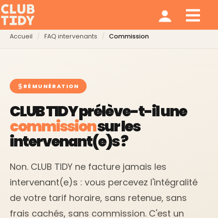
Ménage et repassage
Notre modèle
Qui sommes nous ?
Accueil
FAQ intervenants
Commission
RÉMUNÉRATION
CLUB TIDY prélève-t-il une
commission
sur les
intervenant(e)s ?
Non. CLUB TIDY ne facture jamais les
intervenant(e)s : vous percevez l'intégralité
de votre tarif horaire, sans retenue, sans
frais cachés, sans commission. C'est un