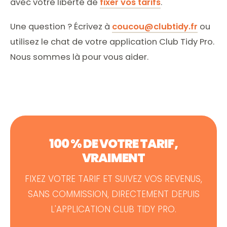
avec votre liberté de
fixer vos tarifs
.
Une question ? Écrivez à
coucou@clubtidy.fr
ou
utilisez le chat de votre application Club Tidy Pro.
Nous sommes là pour vous aider.
100 % DE VOTRE TARIF,
VRAIMENT
FIXEZ VOTRE TARIF ET SUIVEZ VOS REVENUS,
SANS COMMISSION, DIRECTEMENT DEPUIS
L'APPLICATION CLUB TIDY PRO.