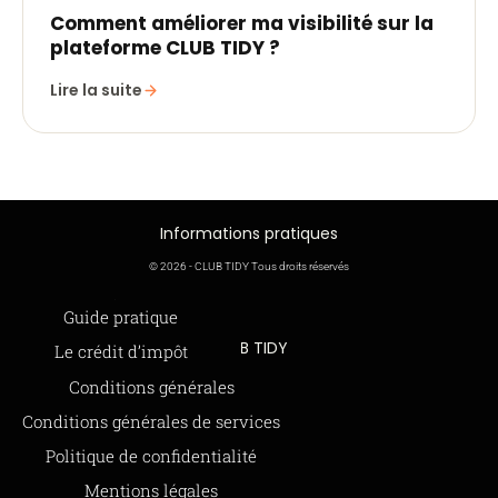
Comment améliorer ma visibilité sur la
plateforme CLUB TIDY ?
Lire la suite
Informations pratiques
© 2026 - CLUB TIDY Tous droits réservés
Informations légales
Guide pratique
CLUB TIDY
Le crédit d’impôt
SAS CLUB TIDY
165 Avenue de Bretagne
Offre de parrainage 50-50
Conditions générales
59000 LILLE
FAQ
Conditions générales de services
979 480 886 RCS LILLE Métropole
SAP / 979480886 Acte 2023-140
BLOG
Politique de confidentialité
Mentions légales