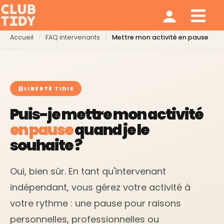
Ménage et repassage
Notre modèle
Qui sommes nous ?
Accueil
FAQ intervenants
Mettre mon activité en pause
LIBERTÉ TIDIE
Puis-je mettre mon activité
en pause
quand je le
souhaite ?
Oui, bien sûr. En tant qu'intervenant
indépendant, vous gérez votre activité à
votre rythme : une pause pour raisons
personnelles, professionnelles ou