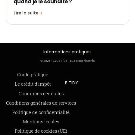
quand je le souhaite ?
Lire la suite
Informations pratiques
© 2026 - CLUB TIDY Tous droits réservés
Informations légales
Guide pratique
CLUB TIDY
Le crédit d’impôt
SAS CLUB TIDY
165 Avenue de Bretagne
Offre de parrainage 50-50
Conditions générales
59000 LILLE
FAQ
Conditions générales de services
979 480 886 RCS LILLE Métropole
SAP / 979480886 Acte 2023-140
BLOG
Politique de confidentialité
Mentions légales
Paiements sécurisés via STRIPE
Moyens de paiements
Politique de cookies (UE)