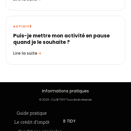
ACTIVITÉ
Puis-je mettre mon activité en pause
quand je le souhaite ?
Lire la suite
Informations pratiques
© 2026 - CLUB TIDY Tous droits réservés
Informations légales
Guide pratique
CLUB TIDY
Le crédit d’impôt
SAS CLUB TIDY
165 Avenue de Bretagne
Offre de parrainage 50-50