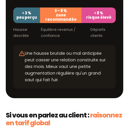
3 – 8 %
< 3 %
> 8 %
zone
peu perçu
risque élevé
recommandée
Hausse
Équilibre revenus /
Départs
discrète
confiance
clients
Une hausse brutale ou mal anticipée
peut casser une relation construite sur
des mois. Mieux vaut une petite
augmentation régulière qu'un grand
saut qui fait fuir.
Si vous en parlez au client :
raisonnez
en tarif global