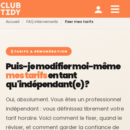
Ménage et repassage
Notre modèle
Qui sommes nous ?
Accueil
FAQ intervenants
Fixer mes tarifs
TARIFS & RÉMUNÉRATION
Puis-je modifier moi-même
mes tarifs
en tant
qu'indépendant(e) ?
Oui, absolument. Vous êtes un professionnel
indépendant : vous définissez librement votre
tarif horaire. Voici comment le fixer, quand le
réviser, et comment garder la confiance de