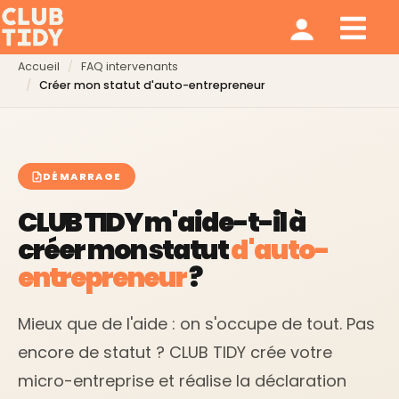
Ménage et repassage
Notre modèle
Qui sommes nous ?
Accueil
FAQ intervenants
Créer mon statut d'auto-entrepreneur
DÉMARRAGE
CLUB TIDY m'aide-t-il à
créer mon statut
d'auto-
entrepreneur
?
Mieux que de l'aide : on s'occupe de tout. Pas
encore de statut ? CLUB TIDY crée votre
micro-entreprise et réalise la déclaration