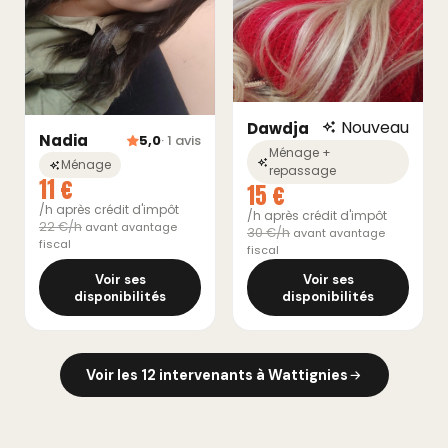
Nouveau
Dawdja
Nadia
5,0
· 1 avis
Ménage +
Ménage
repassage
11 €
15 €
/h après crédit d'impôt
/h après crédit d'impôt
22 €/h
avant avantage
30 €/h
avant avantage
fiscal
fiscal
Voir ses
Voir ses
disponibilités
disponibilités
Voir les 12 intervenants à Wattignies