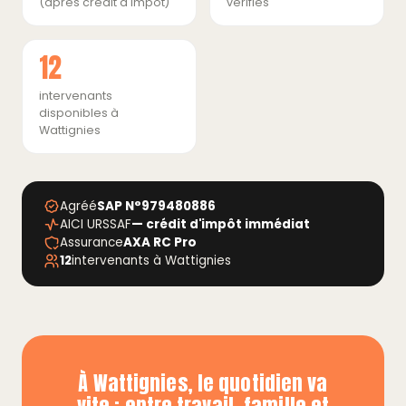
(après crédit d'impôt)
vérifiés
12
intervenants
disponibles à
Wattignies
Agréé
SAP N°979480886
AICI URSSAF
— crédit d'impôt immédiat
Assurance
AXA RC Pro
12
intervenants à Wattignies
À Wattignies, le quotidien va
vite : entre travail, famille et