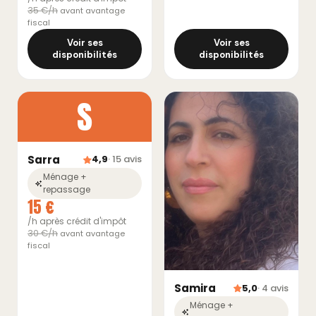
35 €/h
avant avantage
fiscal
Voir ses
Voir ses
disponibilités
disponibilités
S
Sarra
4,9
· 15 avis
Ménage +
repassage
15 €
/h après crédit d'impôt
30 €/h
avant avantage
fiscal
Samira
5,0
· 4 avis
Ménage +