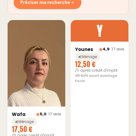
Préciser ma recherche
Y
Younes
4,9
· 17 avis
Ménage
12,50 €
/h après crédit d'impôt
25 €/h
avant avantage
fiscal
Wafa
5,0
· 17 avis
Ménage
17,50 €
/h après crédit d'impôt