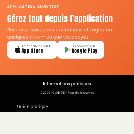
APPLICATION CLUB TIDY
Gérez tout depuis l’application
Réservez, suivez vos prestations et réglez en
quelques clics — où que vous soyez.
Télécharger sur l’
Disponible sur
App Store
Google Play
Informations pratiques
© 2026 - CLUB TIDY Tous droits réservés
Informations légales
Guide pratique
CLUB TIDY
Le crédit d’impôt
SAS CLUB TIDY
Offre de parrainage 50-50
Conditions générales
165 Avenue de Bretagne