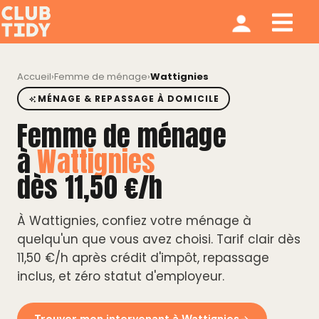
Ménage et repassage
Notre modèle
Qui sommes nous ?
Accueil
›
Femme de ménage
›
Wattignies
MÉNAGE & REPASSAGE À DOMICILE
Femme de ménage
à
Wattignies
dès 11,50 €/h
À Wattignies, confiez votre ménage à
quelqu'un que vous avez choisi. Tarif clair dès
11,50 €/h après crédit d'impôt, repassage
inclus, et zéro statut d'employeur.