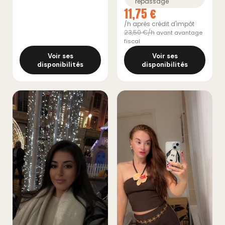
repassage
11,75 €
/h après crédit d'impôt
23,50 €/h
avant avantage
fiscal
Voir ses
Voir ses
disponibilités
disponibilités