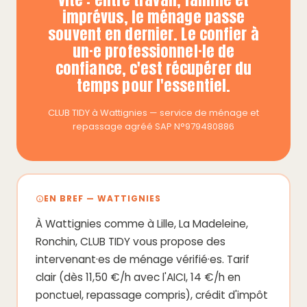
imprévus, le ménage passe
souvent en dernier. Le confier à
un·e professionnel·le de
confiance, c'est récupérer du
temps pour l'essentiel.
CLUB TIDY à Wattignies — service de ménage et
repassage agréé SAP N°979480886
EN BREF — WATTIGNIES
À Wattignies comme à Lille, La Madeleine,
Ronchin, CLUB TIDY vous propose des
intervenant·es de ménage vérifié·es. Tarif
clair (dès 11,50 €/h avec l'AICI, 14 €/h en
ponctuel, repassage compris), crédit d'impôt