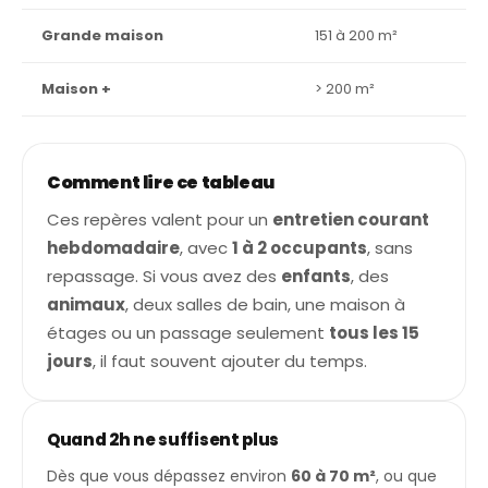
Grande maison
151 à 200 m²
4h
Maison +
> 200 m²
5h
Comment lire ce tableau
Ces repères valent pour un
entretien courant
hebdomadaire
, avec
1 à 2 occupants
, sans
repassage. Si vous avez des
enfants
, des
animaux
, deux salles de bain, une maison à
étages ou un passage seulement
tous les 15
jours
, il faut souvent ajouter du temps.
Quand 2h ne suffisent plus
Dès que vous dépassez environ
60 à 70 m²
, ou que