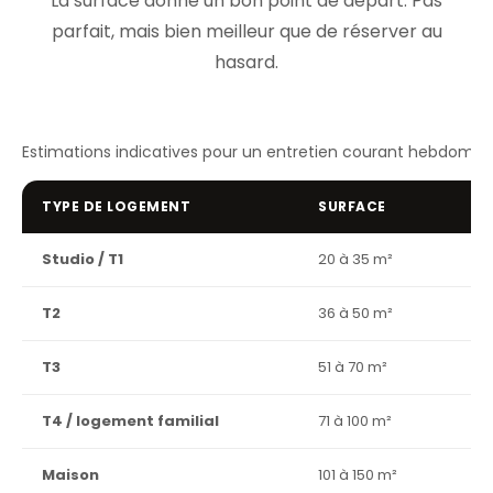
La surface donne un bon point de départ. Pas
parfait, mais bien meilleur que de réserver au
hasard.
Estimations indicatives pour un entretien courant hebdomada
TYPE DE LOGEMENT
SURFACE
HE
Studio / T1
20 à 35 m²
1h
T2
36 à 50 m²
1h
T3
51 à 70 m²
2h
T4 / logement familial
71 à 100 m²
2h
Maison
101 à 150 m²
3h