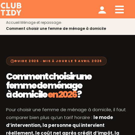
Ménage et repassage
Notre modèle
Qui sommes nous ?
Accueil
Ménage et repassage
›
›
Comment choisir une femme de ménage à domicile
GUIDE 2026 · MIS À JOUR LE 9 AVRIL 2026
Comment choisir une
femme de ménage
à domicile
en 2026
?
Pour choisir une femme de ménage à domicile, il faut
comparer bien plus qu’un tarif horaire :
le mode
d’intervention, la personne qui intervient
réellement, le coût net après crédit d’impôt, la