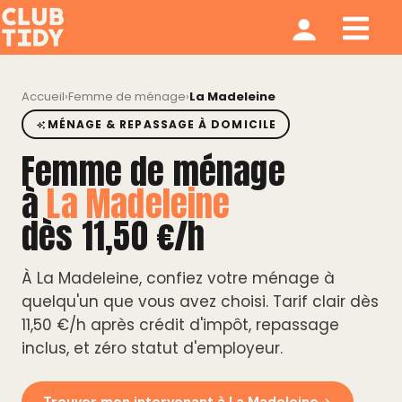
Ménage et repassage
Notre modèle
Qui sommes nous ?
Accueil
›
Femme de ménage
›
La Madeleine
MÉNAGE & REPASSAGE À DOMICILE
Femme de ménage
à
La Madeleine
dès 11,50 €/h
À La Madeleine, confiez votre ménage à
quelqu'un que vous avez choisi. Tarif clair dès
11,50 €/h après crédit d'impôt, repassage
inclus, et zéro statut d'employeur.