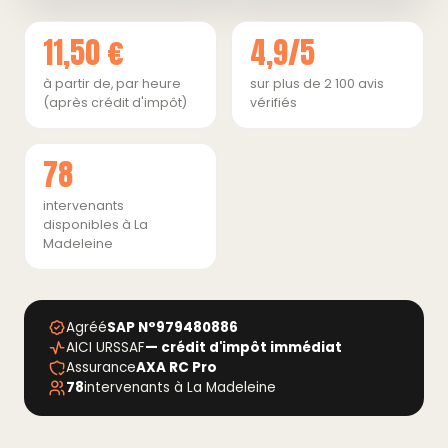
11,50 €
4,9/5
à partir de, par heure
sur plus de 2 100 avis
(après crédit d'impôt)
vérifiés
78
intervenants
disponibles à La
Madeleine
Agréé
SAP N°979480886
AICI URSSAF
— crédit d'impôt immédiat
Assurance
AXA RC Pro
78
intervenants à La Madeleine