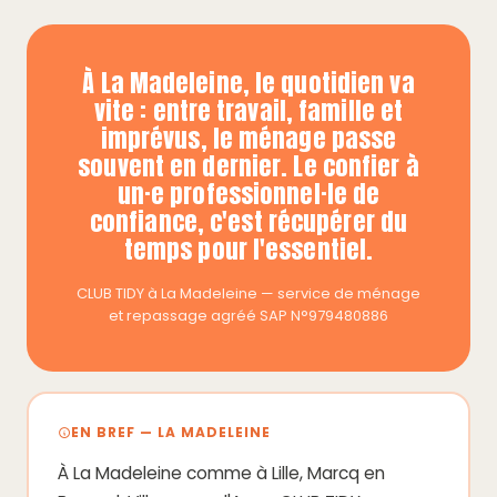
À La Madeleine, le quotidien va
vite : entre travail, famille et
imprévus, le ménage passe
souvent en dernier. Le confier à
un·e professionnel·le de
confiance, c'est récupérer du
temps pour l'essentiel.
CLUB TIDY à La Madeleine — service de ménage
et repassage agréé SAP N°979480886
EN BREF — LA MADELEINE
À La Madeleine comme à Lille, Marcq en