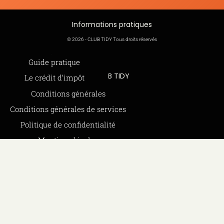
Informations pratiques
© 2026 - CLUB TIDY Tous droits réservés
Informations légales
Guide pratique
CLUB TIDY
Le crédit d’impôt
SAS CLUB TIDY
Offre de parrainage 50-50
Conditions générales
165 Avenue de Bretagne
FAQ
Conditions générales de services
59000 LILLE
BLOG
Politique de confidentialité
979 480 886 RCS LILLE Métropole
Mentions légales
SAP / 979480886 Acte 2023-140
Politique de cookies (UE)
CGU
Moyens de paiements
Paiements sécurisés via STRIPE