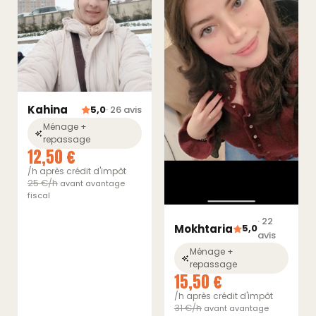
Kahina
5,0
· 26 avis
Ménage +
repassage
12,50 €
/h après crédit d'impôt
25 €/h
avant avantage
fiscal
· 22
Mokhtaria
5,0
avis
Ménage +
repassage
15,50 €
/h après crédit d'impôt
31 €/h
avant avantage