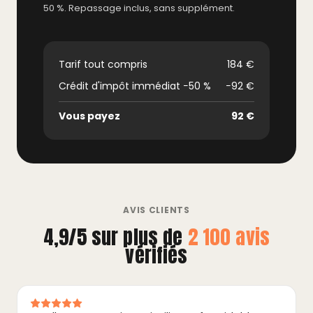
50 %. Repassage inclus, sans supplément.
Tarif tout compris
184 €
Crédit d'impôt immédiat −50 %
−92 €
Vous payez
92 €
AVIS CLIENTS
4,9/5 sur plus de
2 100 avis
vérifiés