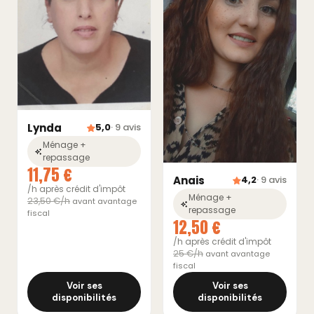
Lynda
5,0
· 9 avis
Ménage +
repassage
11,75 €
Anais
4,2
· 9 avis
/h après crédit d'impôt
Ménage +
23,50 €/h
avant avantage
repassage
fiscal
12,50 €
/h après crédit d'impôt
25 €/h
avant avantage
fiscal
Voir ses
Voir ses
disponibilités
disponibilités