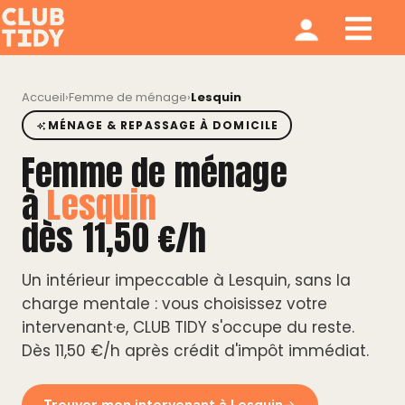
Ménage et repassage
Notre modèle
Qui sommes nous ?
Accueil
›
Femme de ménage
›
Lesquin
MÉNAGE & REPASSAGE À DOMICILE
Femme de ménage
à
Lesquin
dès 11,50 €/h
Un intérieur impeccable à Lesquin, sans la
charge mentale : vous choisissez votre
intervenant·e, CLUB TIDY s'occupe du reste.
Dès 11,50 €/h après crédit d'impôt immédiat.