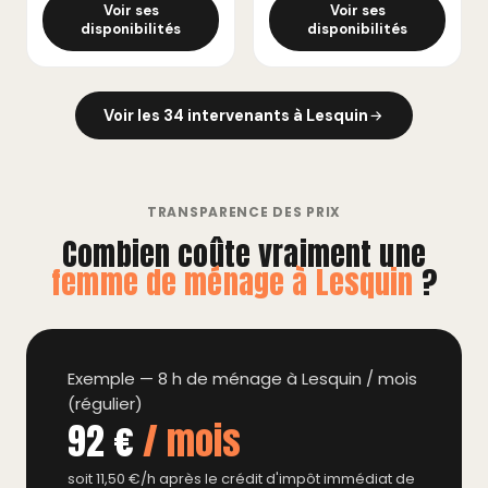
Voir ses
Voir ses
disponibilités
disponibilités
Voir les 34 intervenants à Lesquin
TRANSPARENCE DES PRIX
Combien coûte vraiment une
femme de ménage à Lesquin
?
Exemple — 8 h de ménage à Lesquin / mois
(régulier)
92 €
/ mois
soit 11,50 €/h après le crédit d'impôt immédiat de