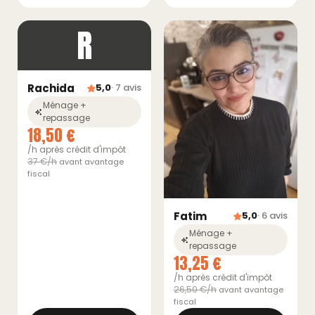
R
Rachida
5,0
· 7 avis
Ménage +
repassage
18,50 €
/h après crédit d'impôt
37 €/h
avant avantage
fiscal
Fatim
5,0
· 6 avis
Ménage +
repassage
13,25 €
/h après crédit d'impôt
26,50 €/h
avant avantage
fiscal