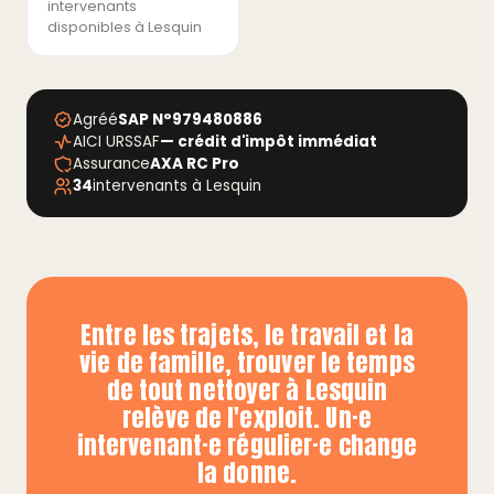
intervenants
disponibles à Lesquin
Agréé
SAP N°979480886
AICI URSSAF
— crédit d'impôt immédiat
Assurance
AXA RC Pro
34
intervenants à Lesquin
Entre les trajets, le travail et la
vie de famille, trouver le temps
de tout nettoyer à Lesquin
relève de l'exploit. Un·e
intervenant·e régulier·e change
la donne.