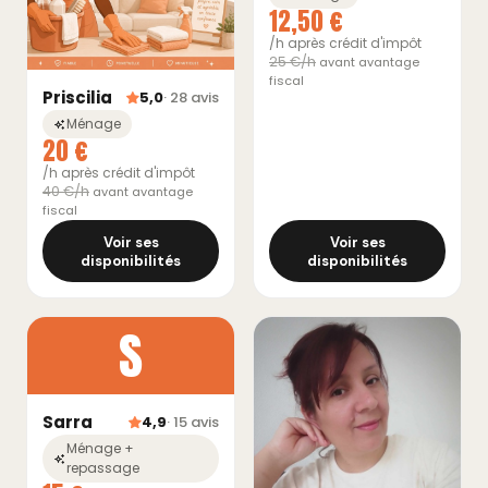
12,50 €
/h après crédit d'impôt
25 €/h
avant avantage
fiscal
Priscilia
5,0
· 28 avis
Ménage
20 €
/h après crédit d'impôt
40 €/h
avant avantage
fiscal
Voir ses
Voir ses
disponibilités
disponibilités
S
Sarra
4,9
· 15 avis
Ménage +
repassage