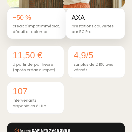
−50 %
AXA
crédit d'impôt immédiat,
prestations couvertes
déduit directement
par RC Pro
11,50 €
4,9/5
à partir de, par heure
sur plus de 2 100 avis
(après crédit d'impôt)
vérifiés
107
intervenants
disponibles à Lille
Agréé
SAP N°979480886