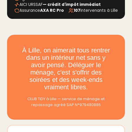
AICI URSSAF
— crédit d'impôt immédiat
Assurance
AXA RC Pro
107
intervenants à Lille
À Lille, on aimerait tous rentrer
dans un intérieur net sans y
avoir pensé. Déléguer le
ménage, c'est s'offrir des
soirées et des week-ends
vraiment libres.
CLUB TIDY à Lille — service de ménage et
repassage agréé SAP N°979480886