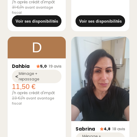
/h après crédit d'impôt
31 €/h
avant avantage
fiscal
Voir ses disponibilités
Voir ses disponibilités
D
Dahbia
5,0
· 19 avis
Ménage +
repassage
11,50 €
/h après crédit d'impôt
23 €/h
avant avantage
fiscal
Sabrina
4,8
· 18 avis
Ménage +