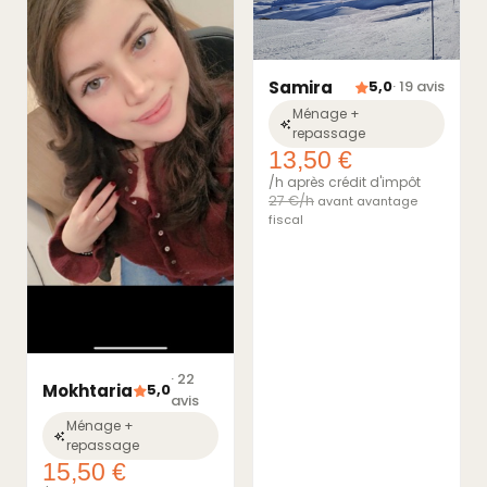
Samira
5,0
· 19 avis
Ménage +
repassage
13,50 €
/h après crédit d'impôt
27 €/h
avant avantage
fiscal
· 22
Mokhtaria
5,0
avis
Ménage +
repassage
15,50 €