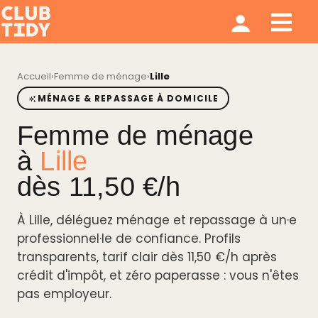
Ménage et repassage
Notre modèle
Qui sommes nous ?
Accueil
›
Femme de ménage
›
Lille
MÉNAGE & REPASSAGE À DOMICILE
Femme de ménage
à
Lille
dès 11,50 €/h
À Lille, déléguez ménage et repassage à un·e
professionnel·le de confiance. Profils
transparents, tarif clair dès 11,50 €/h après
crédit d'impôt, et zéro paperasse : vous n'êtes
pas employeur.