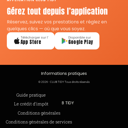
Gérez tout depuis l’application
Réservez, suivez vos prestations et réglez en
quelques clics — où que vous soyez.
Télécharger sur l’
Disponible sur
App Store
Google Play
Informations pratiques
© 2026 - CLUB TIDY Tous droits réservés
Informations légales
Guide pratique
CLUB TIDY
Le crédit d’impôt
SAS CLUB TIDY
Offre de parrainage 50-50
Conditions générales
165 Avenue de Bretagne
FAQ
Conditions générales de services
59000 LILLE