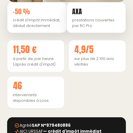
−50 %
AXA
crédit d'impôt immédiat,
prestations couvertes
déduit directement
par RC Pro
11,50 €
4,9/5
à partir de, par heure
sur plus de 2 100 avis
(après crédit d'impôt)
vérifiés
46
intervenants
disponibles à Loos
Agréé
SAP N°979480886
AICI URSSAF
— crédit d'impôt immédiat