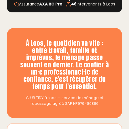
Assurance
AXA RC Pro
46
intervenants à Loos
À Loos, le quotidien va vite :
entre travail, famille et
imprévus, le ménage passe
souvent en dernier. Le confier à
un·e professionnel·le de
confiance, c'est récupérer du
temps pour l'essentiel.
CLUB TIDY à Loos — service de ménage et
repassage agréé SAP N°979480886