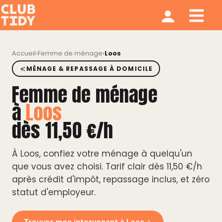
Ménage et repassage
Notre modèle
Qui sommes nous ?
Accueil
›
Femme de ménage
›
Loos
MÉNAGE & REPASSAGE À DOMICILE
Femme de ménage
à
Loos
dès 11,50 €/h
À Loos, confiez votre ménage à quelqu'un
que vous avez choisi. Tarif clair dès 11,50 €/h
après crédit d'impôt, repassage inclus, et zéro
statut d'employeur.