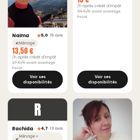
/h après crédit d'impôt
30 €/h
avant avantage
fiscal
Naima
5,0
· 15 avis
Ménage
13,50 €
/h après crédit d'impôt
27 €/h
avant avantage
fiscal
Voir ses
Voir ses
disponibilités
disponibilités
R
Rachida
4,7
· 13 avis
Ménage +