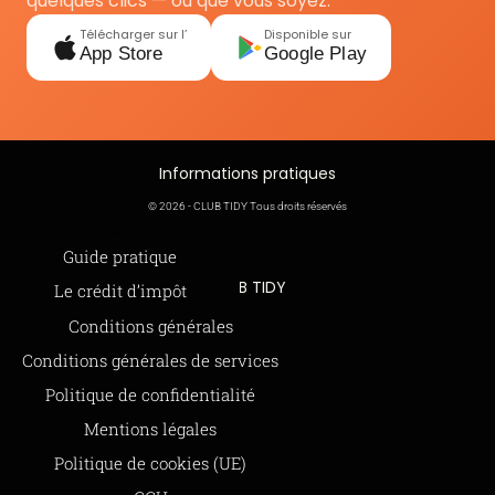
quelques clics — où que vous soyez.
Télécharger sur l’
Disponible sur
App Store
Google Play
Informations pratiques
© 2026 - CLUB TIDY Tous droits réservés
Informations légales
Guide pratique
CLUB TIDY
Le crédit d’impôt
SAS CLUB TIDY
Offre de parrainage 50-50
Conditions générales
165 Avenue de Bretagne
FAQ
Conditions générales de services
59000 LILLE
BLOG
Politique de confidentialité
979 480 886 RCS LILLE Métropole
Mentions légales
SAP / 979480886 Acte 2023-140
Politique de cookies (UE)