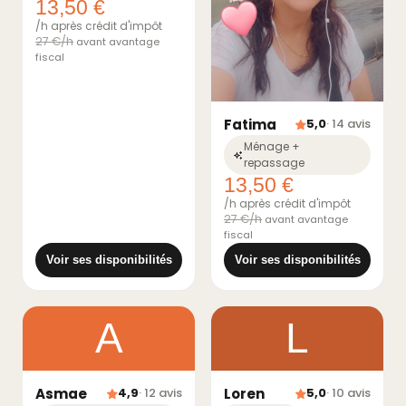
13,50 €
/h après crédit d'impôt
27 €/h
avant avantage
fiscal
Fatima
5,0
· 14 avis
Ménage +
repassage
13,50 €
/h après crédit d'impôt
27 €/h
avant avantage
fiscal
Voir ses disponibilités
Voir ses disponibilités
A
L
Asmae
Loren
4,9
· 12 avis
5,0
· 10 avis