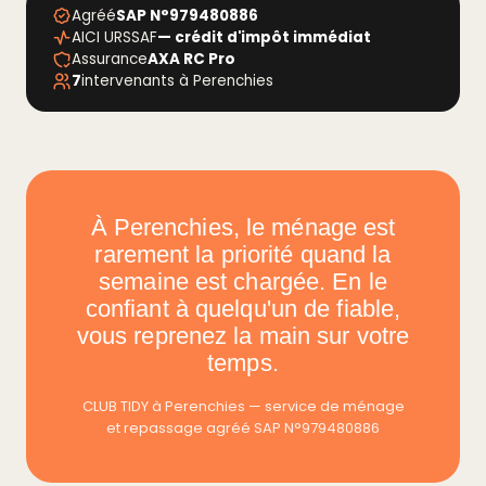
Agréé
SAP N°979480886
AICI URSSAF
— crédit d'impôt immédiat
Assurance
AXA RC Pro
7
intervenants à Perenchies
À Perenchies, le ménage est
rarement la priorité quand la
semaine est chargée. En le
confiant à quelqu'un de fiable,
vous reprenez la main sur votre
temps.
CLUB TIDY à Perenchies — service de ménage
et repassage agréé SAP N°979480886