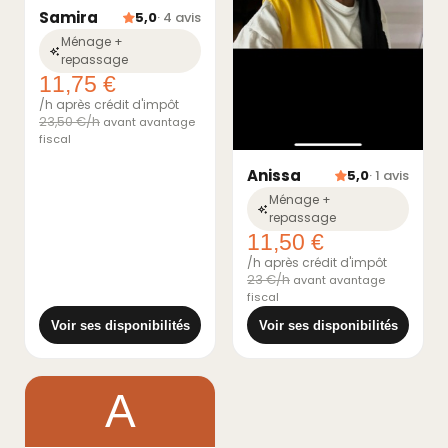
Samira
5,0
· 4 avis
Ménage +
repassage
11,75 €
/h après crédit d'impôt
23,50 €/h
avant avantage
fiscal
Anissa
5,0
· 1 avis
Ménage +
repassage
11,50 €
/h après crédit d'impôt
23 €/h
avant avantage
fiscal
Voir ses disponibilités
Voir ses disponibilités
A