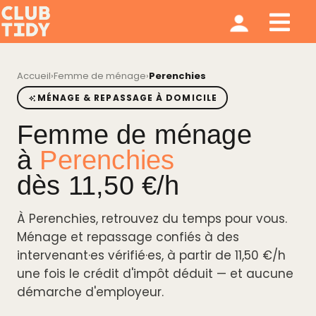
Ménage et repassage
Notre modèle
Qui sommes nous ?
Accueil
›
Femme de ménage
›
Perenchies
MÉNAGE & REPASSAGE À DOMICILE
Femme de ménage
à
Perenchies
dès 11,50 €/h
À Perenchies, retrouvez du temps pour vous.
Ménage et repassage confiés à des
intervenant·es vérifié·es, à partir de 11,50 €/h
une fois le crédit d'impôt déduit — et aucune
démarche d'employeur.