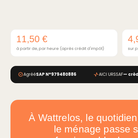
11,50 €
4,
à partir de, par heure (après crédit d'impôt)
sur p
Agréé
SAP N°979480886
AICI URSSAF
— créd
À Wattrelos, le quotidien 
le ménage passe so