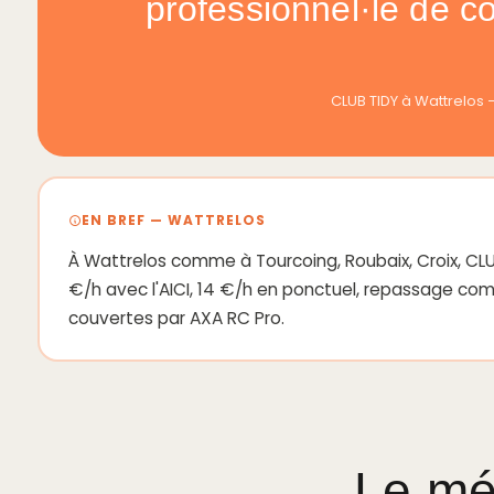
professionnel·le de c
CLUB TIDY à Wattrelo
EN BREF — WATTRELOS
À Wattrelos comme à Tourcoing, Roubaix, Croix, CLUB
€/h avec l'AICI, 14 €/h en ponctuel, repassage comp
couvertes par AXA RC Pro.
Le mé