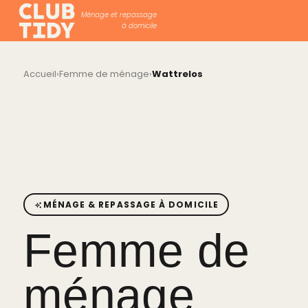
Ménage et repassage
à domicile
Accueil
›
Femme de ménage
›
Wattrelos
MÉNAGE & REPASSAGE À DOMICILE
Femme de
ménage