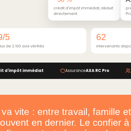
crédit d'impôt immédiat, déduit
pr
directement
Pr
9/5
62
lus de 2 100 avis vérifiés
intervenants dispo
it d'impôt immédiat
Assurance
AXA RC Pro
va vite : entre travail, famille 
uvent en dernier. Le confier à