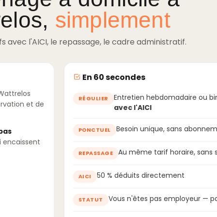
relos,
simplement
ifs avec l'AICI, le repassage, le cadre administratif.
En 60 secondes
Wattrelos
Entretien hebdomadaire ou b
RÉGULIER
ervation et de
avec l'AICI
Besoin unique, sans abonnem
PONCTUEL
 pas
i encaissent
Au même tarif horaire, sans
REPASSAGE
50 % déduits directement
AICI
Vous n'êtes pas employeur — pa
STATUT