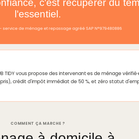
onfiance, c'est récupérer du te
l'essentiel.
s — service de ménage et repassage agréé SAP N°979480886
 TIDY vous propose des intervenant·es de ménage vérifié·es. 
ris), crédit d'impôt immédiat de 50 %, et zéro statut d'emp
COMMENT ÇA MARCHE ?
nage à domicile à