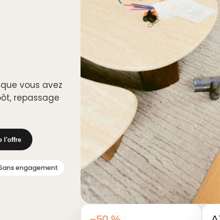
 que vous avez
mpôt, repassage
l'offre
Sans engagement
−50 %
A