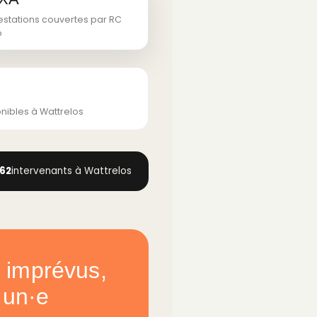
estations couvertes par RC
o
nibles à Wattrelos
62
intervenants à Wattrelos
et imprévus,
 un·e