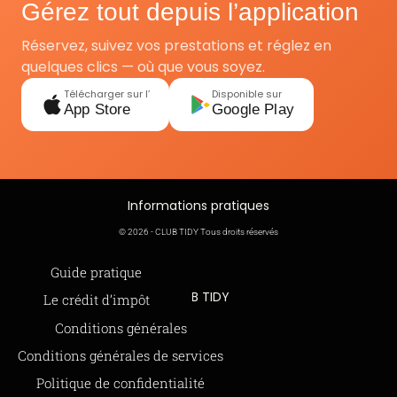
Gérez tout depuis l’application
Réservez, suivez vos prestations et réglez en
quelques clics — où que vous soyez.
Télécharger sur l’
Disponible sur
App Store
Google Play
Informations pratiques
© 2026 - CLUB TIDY Tous droits réservés
Informations légales
Guide pratique
CLUB TIDY
Le crédit d’impôt
SAS CLUB TIDY
Offre de parrainage 50-50
Conditions générales
165 Avenue de Bretagne
FAQ
Conditions générales de services
59000 LILLE
BLOG
Politique de confidentialité
979 480 886 RCS LILLE Métropole