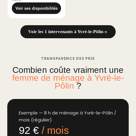
Voir ses disponibilités
Voir les 1 intervenants à Yvré-le-Pôlin
TRANSPARENCE DES PRIX
Combien coûte vraiment une
femme de ménage à Yvré-le-
Pôlin
?
Exemple — 8 h de ménage à Yvré-le-Pôlin /
mois (régulier)
92 €
/ mois