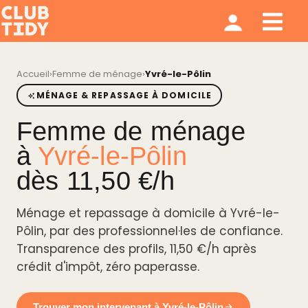
Ménage et repassage
Notre modèle
Qui sommes nous ?
Accueil
›
Femme de ménage
›
Yvré-le-Pôlin
MÉNAGE & REPASSAGE À DOMICILE
Femme de ménage
à
Yvré-le-Pôlin
dès 11,50 €/h
Ménage et repassage à domicile à Yvré-le-
Pôlin, par des professionnel·les de confiance.
Transparence des profils, 11,50 €/h après
crédit d'impôt, zéro paperasse.
Trouver mon intervenant à Yvré-le-Pôlin