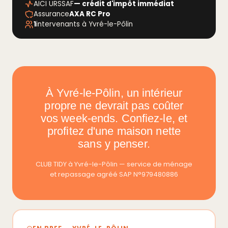
AICI URSSAF
— crédit d'impôt immédiat
Assurance
AXA RC Pro
1
intervenants à Yvré-le-Pôlin
À Yvré-le-Pôlin, un intérieur
propre ne devrait pas coûter
vos week-ends. Confiez-le, et
profitez d'une maison nette
sans y penser.
CLUB TIDY à Yvré-le-Pôlin — service de ménage
et repassage agréé SAP N°979480886