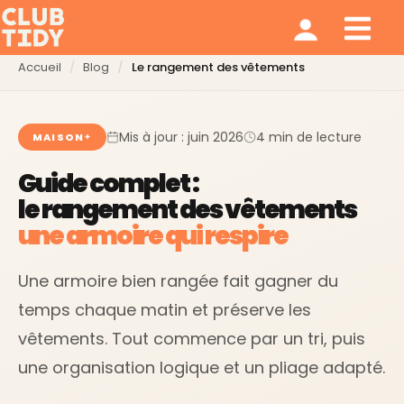
Ménage et repassage
Notre modèle
Qui sommes nous ?
Accueil
Blog
Le rangement des vêtements
Mis à jour : juin 2026
4 min de lecture
MAISON
Guide complet :
le rangement des vêtements
une armoire qui respire
Une armoire bien rangée fait gagner du
temps chaque matin et préserve les
vêtements. Tout commence par un tri, puis
une organisation logique et un pliage adapté.