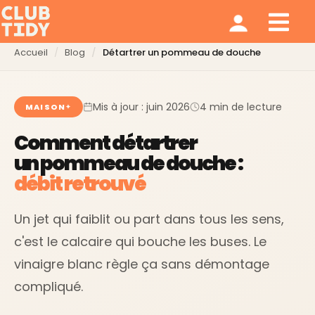
Ménage et repassage
Notre modèle
Qui sommes nous ?
Accueil
Blog
Détartrer un pommeau de douche
Mis à jour : juin 2026
4 min de lecture
MAISON
Comment détartrer
un pommeau de douche :
débit retrouvé
Un jet qui faiblit ou part dans tous les sens,
c'est le calcaire qui bouche les buses. Le
vinaigre blanc règle ça sans démontage
compliqué.