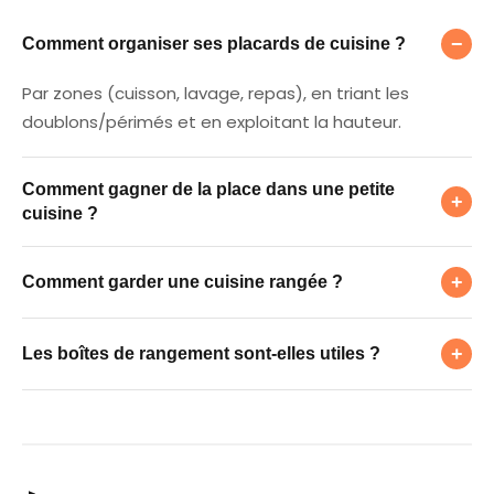
Comment organiser ses placards de cuisine
−
Comment organiser ses placards de cuisine ?
Par zones (cuisson, lavage, repas), en triant les
doublons/périmés et en exploitant la hauteur.
Comment gagner de la place dans une petite
Comment gagner de la place dans une petite
+
cuisine ?
Comment garder une cuisine rangée ?
Rangement vertical, crochets, étagères en hauteur et
+
Comment garder une cuisine rangée ?
contenants empilables ; plan de travail dégagé.
Les boîtes de rangement sont-elles utiles ?
Une place pour chaque chose, près de son usage, et
+
Les boîtes de rangement sont-elles utiles ?
un désencombrement régulier.
Oui : elles uniformisent, protègent les aliments et
facilitent le nettoyage des placards.