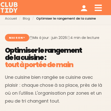
Ménage et repassage
Notre modèle
Qui sommes nous ?
Accueil
Blog
Optimiser le rangement de la cuisine
Mis à jour : juin 2026
4 min de lecture
MAISON
Optimiser le rangement
de la cuisine :
tout à portée de main
Une cuisine bien rangée se cuisine avec
plaisir : chaque chose à sa place, près de là
où on l'utilise. L'organisation par zones et un
peu de tri changent tout.