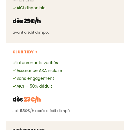
AICI disponible
dès 29€/h
avant crédit d'impôt
CLUB TIDY ✦
Intervenants vérifiés
Assurance AXA incluse
Sans engagement
AICI — 50% déduit
dès
23€/h
soit 11,50€/h après crédit d'impôt