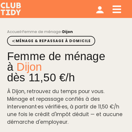
Ménage et repassage
Notre modèle
Qui sommes nous ?
Accueil
›
Femme de ménage
›
Dijon
MÉNAGE & REPASSAGE À DOMICILE
Femme de ménage
à
Dijon
dès 11,50 €/h
À Dijon, retrouvez du temps pour vous.
Ménage et repassage confiés à des
intervenant·es vérifié·es, à partir de 11,50 €/h
une fois le crédit d'impôt déduit — et aucune
démarche d'employeur.