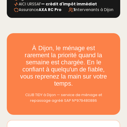
AICI URSSAF
— crédit d'impôt immédiat
Assurance
AXA RC Pro
1
intervenants à Dijon
À Dijon, le ménage est
rarement la priorité quand la
semaine est chargée. En le
confiant à quelqu'un de fiable,
vous reprenez la main sur votre
temps.
CLUB TIDY à Dijon — service de ménage et
repassage agréé SAP N°979480886