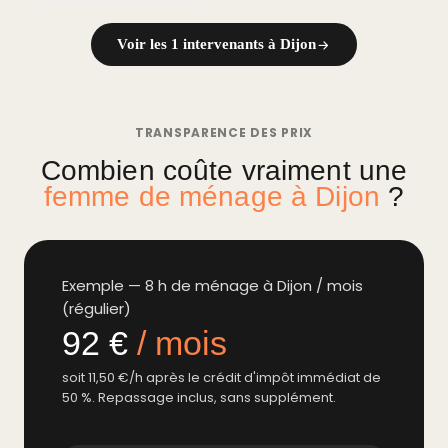
Voir les 1 intervenants à Dijon
TRANSPARENCE DES PRIX
Combien coûte vraiment une
femme de ménage à Dijon
?
Exemple — 8 h de ménage à Dijon / mois
(régulier)
92 €
/ mois
soit 11,50 €/h après le crédit d'impôt immédiat de
50 %. Repassage inclus, sans supplément.