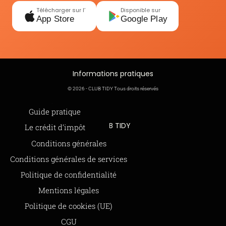
Télécharger sur l’
Disponible sur
App Store
Google Play
Informations pratiques
© 2026 - CLUB TIDY Tous droits réservés
Informations légales
Guide pratique
CLUB TIDY
Le crédit d’impôt
SAS CLUB TIDY
Offre de parrainage 50-50
Conditions générales
165 Avenue de Bretagne
FAQ
Conditions générales de services
59000 LILLE
BLOG
Politique de confidentialité
979 480 886 RCS LILLE Métropole
Mentions légales
SAP / 979480886 Acte 2023-140
Politique de cookies (UE)
CGU