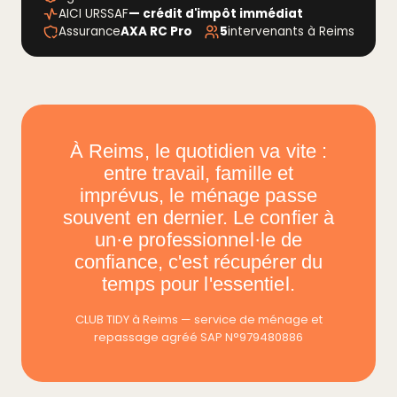
AICI URSSAF
— crédit d'impôt immédiat
Assurance
AXA RC Pro
5
intervenants à Reims
À Reims, le quotidien va vite :
entre travail, famille et
imprévus, le ménage passe
souvent en dernier. Le confier à
un·e professionnel·le de
confiance, c'est récupérer du
temps pour l'essentiel.
CLUB TIDY à Reims — service de ménage et
repassage agréé SAP N°979480886