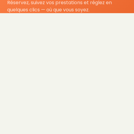
Réservez, suivez vos prestations et réglez en
quelques clics — où que vous soyez.
Télécharger sur l’
Disponible sur
App Store
Google Play
Informations pratiques
© 2026 - CLUB TIDY Tous droits réservés
Informations légales
Guide pratique
CLUB TIDY
Le crédit d’impôt
SAS CLUB TIDY
Offre de parrainage 50-50
Conditions générales
165 Avenue de Bretagne
FAQ
Conditions générales de services
59000 LILLE
BLOG
Politique de confidentialité
979 480 886 RCS LILLE Métropole
Mentions légales
SAP / 979480886 Acte 2023-140