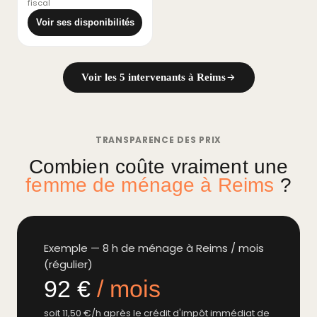
fiscal
Voir ses disponibilités
Voir les 5 intervenants à Reims
TRANSPARENCE DES PRIX
Combien coûte vraiment une
femme de ménage à Reims
?
Exemple — 8 h de ménage à Reims / mois
(régulier)
92 €
/ mois
soit 11,50 €/h après le crédit d'impôt immédiat de