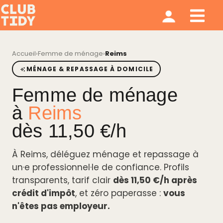
Ménage et repassage
Notre modèle
Qui sommes nous ?
Accueil
›
Femme de ménage
›
Reims
MÉNAGE & REPASSAGE À DOMICILE
Femme de ménage
à
Reims
dès 11,50 €/h
À Reims, déléguez ménage et repassage à
un·e professionnel·le de confiance. Profils
transparents, tarif clair
dès 11,50 €/h après
crédit d'impôt
, et zéro paperasse :
vous
n'êtes pas employeur.