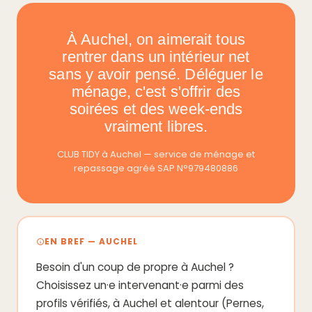
À Auchel, on aimerait tous
rentrer dans un intérieur net
sans y avoir pensé. Déléguer le
ménage, c'est s'offrir des
soirées et des week-ends
vraiment libres.
CLUB TIDY à Auchel — service de ménage et
repassage agréé SAP N°979480886
EN BREF — AUCHEL
Besoin d'un coup de propre à Auchel ?
Choisissez un·e intervenant·e parmi des
profils vérifiés, à Auchel et alentour (Pernes,