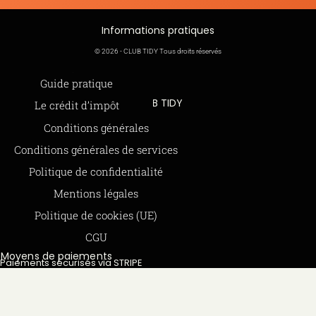
Informations pratiques
© 2026 - CLUB TIDY Tous droits réservés
Informations légales
Guide pratique
CLUB TIDY
Le crédit d’impôt
SAS CLUB TIDY
Offre de parrainage 50-50
Conditions générales
165 Avenue de Bretagne
FAQ
Conditions générales de services
59000 LILLE
BLOG
Politique de confidentialité
979 480 886 RCS LILLE Métropole
Mentions légales
SAP / 979480886 Acte 2023-140
Politique de cookies (UE)
CGU
Moyens de paiements
Paiements sécurisés via STRIPE