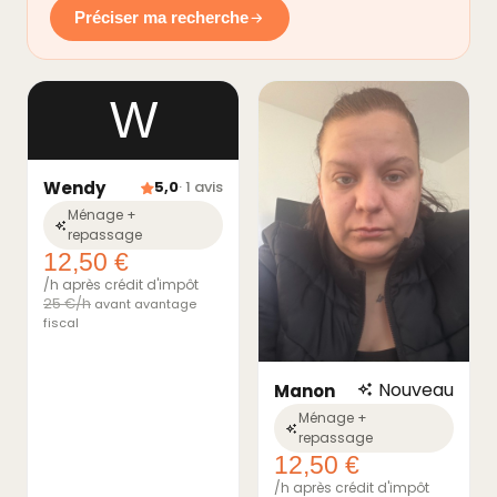
Préciser ma recherche
W
Wendy
5,0
· 1 avis
Ménage +
repassage
12,50 €
/h après crédit d'impôt
25 €/h
avant avantage
fiscal
Nouveau
Manon
Ménage +
repassage
12,50 €
/h après crédit d'impôt