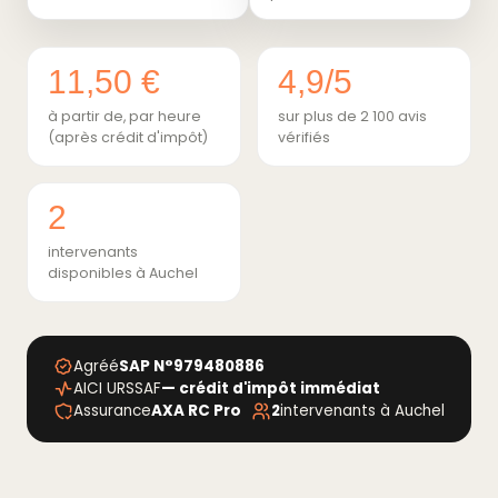
11,50 €
4,9/5
à partir de, par heure
sur plus de 2 100 avis
(après crédit d'impôt)
vérifiés
2
intervenants
disponibles à Auchel
Agréé
SAP N°979480886
AICI URSSAF
— crédit d'impôt immédiat
Assurance
AXA RC Pro
2
intervenants à Auchel