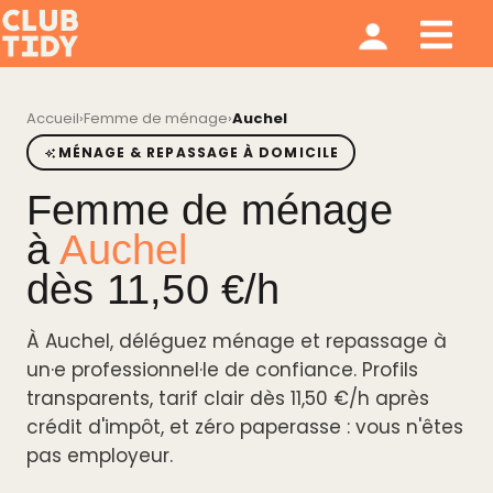
Ménage et repassage
Notre modèle
Qui sommes nous ?
Accueil
›
Femme de ménage
›
Auchel
MÉNAGE & REPASSAGE À DOMICILE
Femme de ménage
à
Auchel
dès 11,50 €/h
À Auchel, déléguez ménage et repassage à
un·e professionnel·le de confiance. Profils
transparents, tarif clair dès 11,50 €/h après
crédit d'impôt, et zéro paperasse : vous n'êtes
pas employeur.