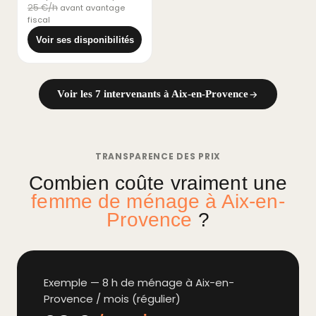
25 €/h
avant avantage
fiscal
Voir ses disponibilités
Voir les 7 intervenants à Aix-en-Provence
TRANSPARENCE DES PRIX
Combien coûte vraiment une
femme de ménage à Aix-en-
Provence
?
Exemple — 8 h de ménage à Aix-en-
Provence / mois (régulier)