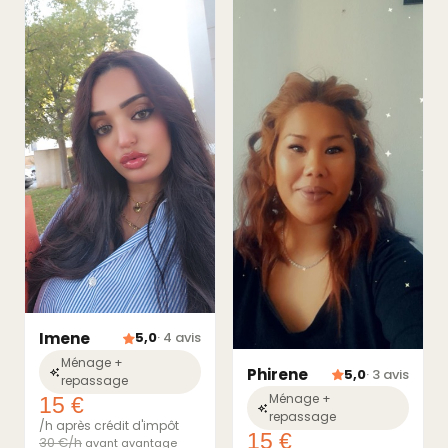
Imene
5,0
· 4 avis
Ménage +
Phirene
5,0
· 3 avis
repassage
Ménage +
15 €
repassage
/h après crédit d'impôt
15 €
30 €/h
avant avantage