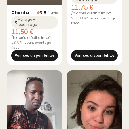
repassage
11,75 €
Cherifa
5,0
· 1 avis
/h après crédit d'impôt
23,50 €/h
avant avantage
Ménage +
fiscal
repassage
11,50 €
/h après crédit d'impôt
23 €/h
avant avantage
fiscal
Voir ses disponibilités
Voir ses disponibilités