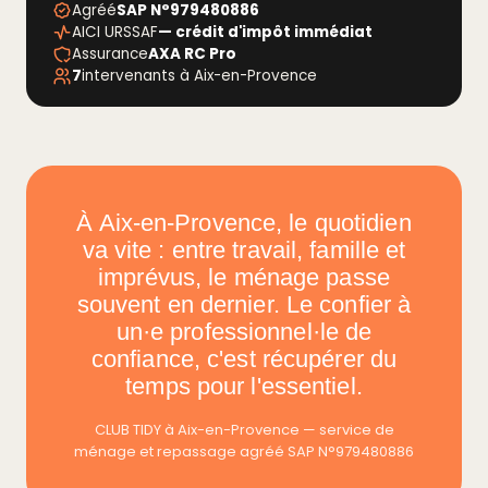
Agréé
SAP N°979480886
AICI URSSAF
— crédit d'impôt immédiat
Assurance
AXA RC Pro
7
intervenants à Aix-en-Provence
À Aix-en-Provence, le quotidien
va vite : entre travail, famille et
imprévus, le ménage passe
souvent en dernier. Le confier à
un·e professionnel·le de
confiance, c'est récupérer du
temps pour l'essentiel.
CLUB TIDY à Aix-en-Provence — service de
ménage et repassage agréé SAP N°979480886