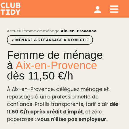
Ménage et repassage
Notre modèle
Qui sommes nous ?
Accueil
›
Femme de ménage
›
Aix-en-Provence
MÉNAGE & REPASSAGE À DOMICILE
Femme de ménage
à
Aix-en-Provence
dès 11,50 €/h
À Aix-en-Provence, déléguez ménage et
repassage à un·e professionnel·le de
confiance. Profils transparents, tarif clair
dès
11,50 €/h après crédit d'impôt
, et zéro
paperasse :
vous n'êtes pas employeur.