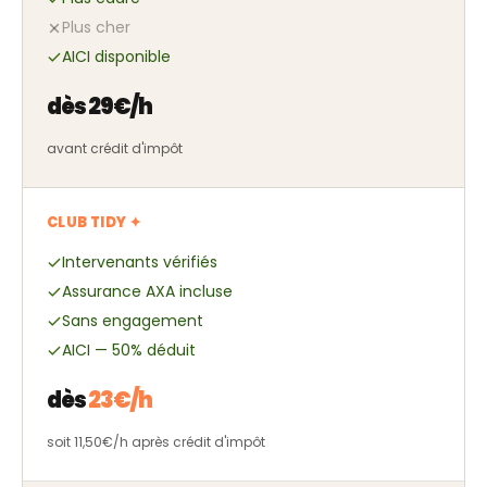
Plus cher
AICI disponible
dès 29€/h
avant crédit d'impôt
CLUB TIDY ✦
Intervenants vérifiés
Assurance AXA incluse
Sans engagement
AICI — 50% déduit
dès
23€/h
soit 11,50€/h après crédit d'impôt