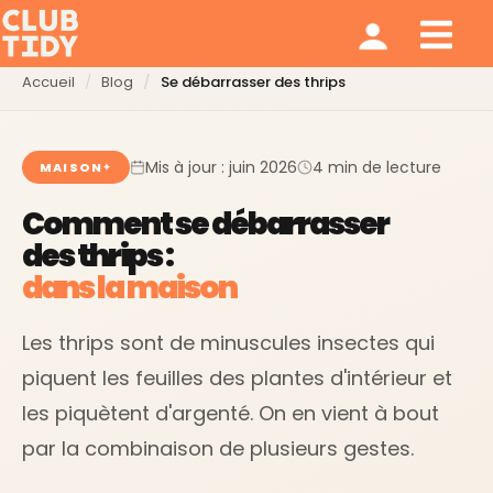
Ménage et repassage
Notre modèle
Qui sommes nous ?
Accueil
Blog
Se débarrasser des thrips
Mis à jour : juin 2026
4 min de lecture
MAISON
Comment se débarrasser
des thrips :
dans la maison
Les thrips sont de minuscules insectes qui
piquent les feuilles des plantes d'intérieur et
les piquètent d'argenté. On en vient à bout
par la combinaison de plusieurs gestes.