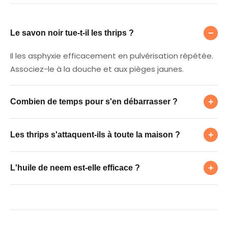
Le savon noir tue-t-il les thrips ?
−
Le savon noir tue-t-il les thrips ?
Il les asphyxie efficacement en pulvérisation répétée.
Associez-le à la douche et aux pièges jaunes.
Combien de temps pour s'en débarrasser ?
+
Combien de temps pour s'en débarrasser ?
Les thrips s'attaquent-ils à toute la maison 
Comptez 3 à 4 semaines de traitement
+
Les thrips s'attaquent-ils à toute la maison ?
hebdomadaire pour casser le cycle de reproduction.
L'huile de neem est-elle efficace ?
Ils visent les plantes, pas le logement. Isoler les
+
L'huile de neem est-elle efficace ?
plantes touchées suffit généralement.
Oui, c'est un traitement naturel reconnu contre de
nombreux ravageurs, à renouveler régulièrement.