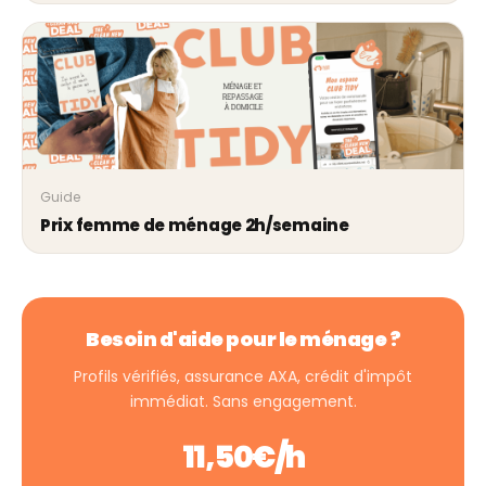
Guide
Prix femme de ménage 2h/semaine
Besoin d'aide pour le ménage ?
Profils vérifiés, assurance AXA, crédit d'impôt
immédiat. Sans engagement.
11,50€/h