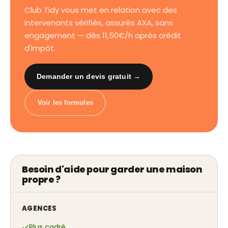
Club Tidy vous met en relation avec des
intervenants vérifiés, assurés AXA, sans
engagement — dès 11,50€/h après crédit
d'impôt.
Demander un devis gratuit →
Voir les formules
Besoin d'aide pour garder une maison
propre ?
AGENCES
Plus cadré