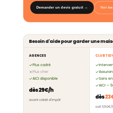
Demander un devis gratuit →
Voir le
Besoin d'aide pour garder une mais
AGENCES
CLUB TID
Plus cadré
Interven
Plus cher
Assuran
AICI disponible
Sans e
AICI — 
dès 29€/h
dès
23
avant crédit d'impôt
soit 11,50€