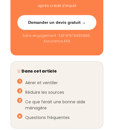
après crédit d'impôt
Demander un devis gratuit →
Sans engagement · SAP N°979480886 ·
Assurance AXA
Dans cet article
Aérer et ventiler
Réduire les sources
Ce que ferait une bonne aide
ménagère
Questions fréquentes