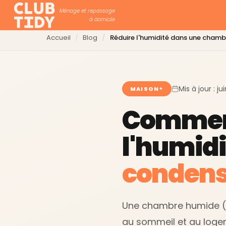
Ménage et repassage
à domicile
Accueil
Blog
Réduire l'humidité dans une chamb
Mis à jour : j
MAISON
Comment
l'humidi
condens
Une chambre humide (bu
au sommeil et au logem