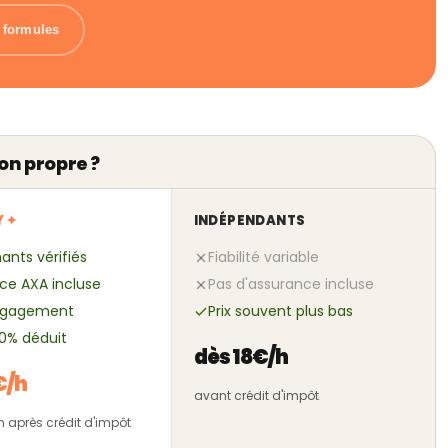
s formules
on propre ?
Y ✦
INDÉPENDANTS
ants vérifiés
Fiabilité variable
ce AXA incluse
Pas d'assurance incluse
ngagement
Prix souvent plus bas
50% déduit
dès 18€/h
€/h
avant crédit d'impôt
/h après crédit d'impôt