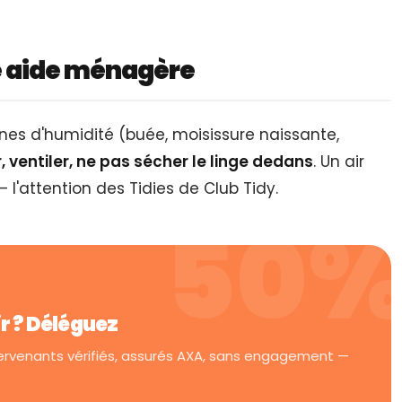
e aide ménagère
es d'humidité (buée, moisissure naissante,
, ventiler, ne pas sécher le linge dedans
. Un air
 l'attention des Tidies de Club Tidy.
ir ? Déléguez
tervenants vérifiés, assurés AXA, sans engagement —