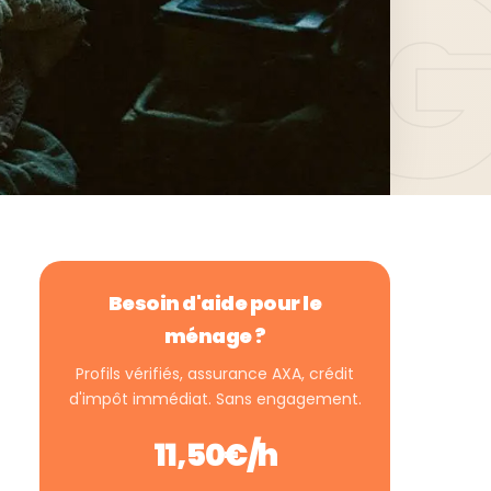
Besoin d'aide pour le
ménage ?
Profils vérifiés, assurance AXA, crédit
d'impôt immédiat. Sans engagement.
11,50€/h