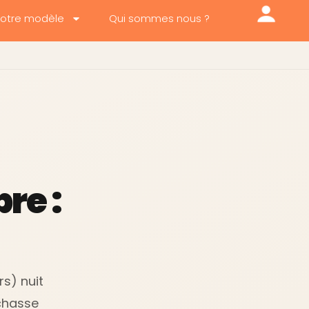
otre modèle
Qui sommes nous ?
re :
s) nuit
 chasse