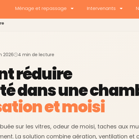
Ménage et repassage
Intervenants
N
re
uin 2026
4 min de lecture
 réduire
té dans une chamb
ation et moisi
ée sur les vitres, odeur de moisi, taches aux mur
ent. La solution combine aération, ventilation et