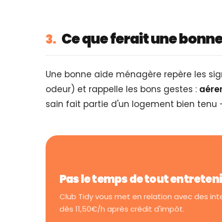
Ce que ferait une bonn
3.
Une bonne aide ménagère repère les sign
odeur) et rappelle les bons gestes :
aérer
sain fait partie d'un logement bien tenu —
Pas le temps de tout entreten
Club Tidy vous met en relation avec des in
dès 11,50€/h après crédit d'impôt.