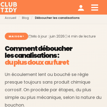
Ménage et repassage
Notre modèle
Qui sommes nous ?
Accueil
Blog
Déboucher les canalisations
Mis à jour : juin 2026
4 min de lecture
MAISON
Comment déboucher
les canalisations :
du plus doux au furet
Un écoulement lent ou bouché se règle
presque toujours sans produit chimique
corrosif. On procède par étapes, du plus
simple au plus mécanique, selon la nature du
bouchon.