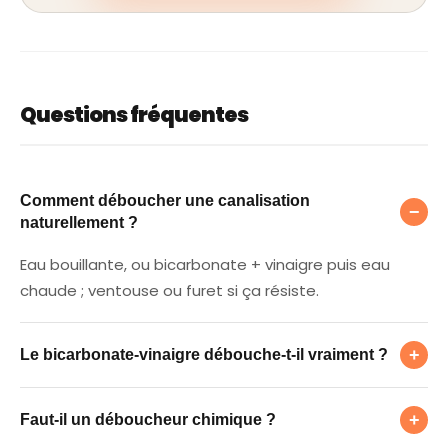
Questions fréquentes
Comment déboucher une canalisation natur
Comment déboucher une canalisation
−
naturellement ?
Eau bouillante, ou bicarbonate + vinaigre puis eau
chaude ; ventouse ou furet si ça résiste.
Le bicarbonate-vinaigre débouche-t-il vra
+
Le bicarbonate-vinaigre débouche-t-il vraiment ?
Faut-il un déboucheur chimique ?
L'effervescence décolle les résidus et la graisse légère
+
Faut-il un déboucheur chimique ?
; pour un bouchon dur (cheveux), il faut un furet.