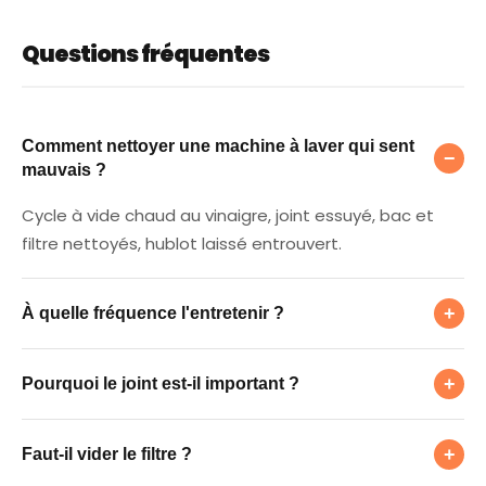
Questions fréquentes
Comment nettoyer une machine à laver qui
Comment nettoyer une machine à laver qui sent
−
mauvais ?
Cycle à vide chaud au vinaigre, joint essuyé, bac et
filtre nettoyés, hublot laissé entrouvert.
À quelle fréquence l'entretenir ?
+
À quelle fréquence l'entretenir ?
Pourquoi le joint est-il important ?
Un cycle d'entretien chaud par mois, et un essuyage
+
Pourquoi le joint est-il important ?
du joint chaque semaine.
Faut-il vider le filtre ?
C'est le principal nid à moisissures ; nettoyez les plis et
+
Faut-il vider le filtre ?
aérez le hublot.