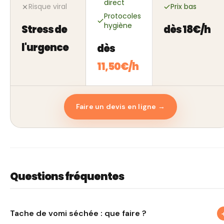
direct
Risque viral
Prix bas
Protocoles
hygiène
Stress de
dès 18€/h
l'urgence
dès
11,50€/h
Faire un devis en ligne →
Questions fréquentes
Comment nettoyer du vomi séché ?
Tache de vomi séchée : que faire ?