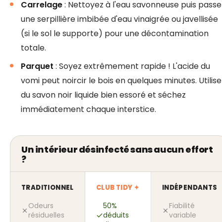
Carrelage
: Nettoyez à l'eau savonneuse puis passe
une serpillière imbibée d'eau vinaigrée ou javellisée
(si le sol le supporte) pour une décontamination
totale.
Parquet
: Soyez extrêmement rapide ! L'acide du
vomi peut noircir le bois en quelques minutes. Utilise
du savon noir liquide bien essoré et séchez
immédiatement chaque interstice.
Un intérieur désinfecté sans aucun effort
?
TRADITIONNEL
CLUB TIDY ✦
INDÉPENDANTS
Odeurs
50%
Fiabilité
résiduelles
déduits
variable