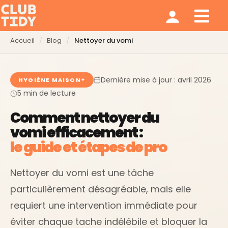
Ménage et repassage
Notre modèle
Qui sommes nous ?
Accueil
Blog
Nettoyer du vomi
Dernière mise à jour : avril 2026
HYGIÈNE MAISON
5 min de lecture
Comment nettoyer du
vomi efficacement :
le guide et étapes de pro
Nettoyer du vomi est une tâche
particulièrement désagréable, mais elle
requiert une intervention immédiate pour
éviter chaque tache indélébile et bloquer la