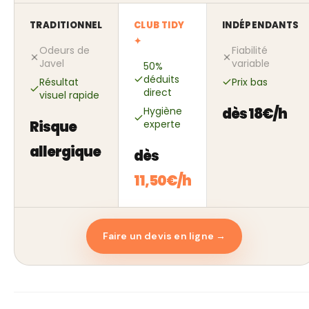
TRADITIONNEL
CLUB TIDY
INDÉPENDANTS
✦
Odeurs de
Fiabilité
Javel
variable
50%
déduits
Résultat
Prix bas
direct
visuel rapide
Hygiène
dès 18€/h
Risque
experte
allergique
dès
11,50€/h
Faire un devis en ligne →