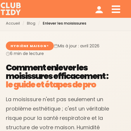
Ménage et repassage
Notre modèle
Qui sommes nous ?
Accueil
Blog
Enlever les moisissures
Mis à jour : avril 2026
HYGIÈNE MAISON
6 min de lecture
Comment enlever les
moisissures efficacement :
le guide et étapes de pro
La moisissure n'est pas seulement un
problème esthétique ; c'est un véritable
risque pour la santé respiratoire et la
structure de votre maison. Humidité