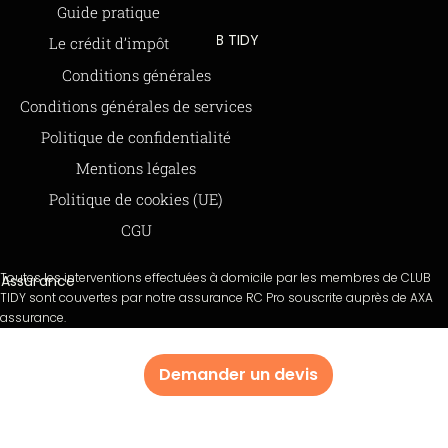
Informations légales
Guide pratique
CLUB TIDY
Le crédit d’impôt
SAS CLUB TIDY
165 Avenue de Bretagne
Offre de parrainage 50-50
Conditions générales
59000 LILLE
FAQ
Conditions générales de services
979 480 886 RCS LILLE Métropole
SAP / 979480886 Acte 2023-140
BLOG
Politique de confidentialité
Mentions légales
Paiements sécurisés via STRIPE
Moyens de paiements
Politique de cookies (UE)
CGU
Toutes les interventions effectuées à domicile par les membres de CLUB
Assurance
TIDY sont couvertes par notre assurance RC Pro souscrite auprès de AXA
assurance.
Demander un devis