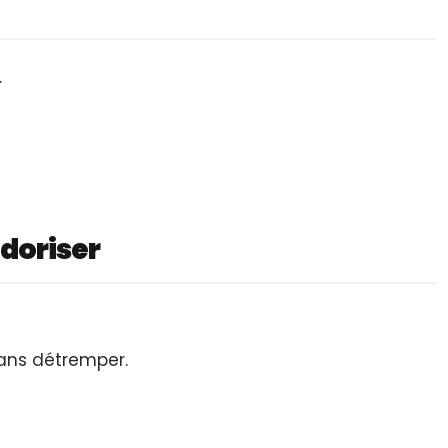
.
odoriser
ans détremper.