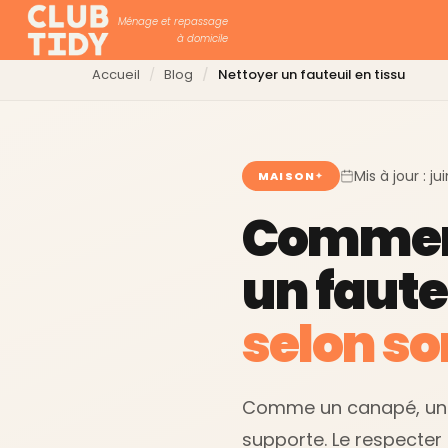
Ménage et repassage
à domicile
Accueil
Blog
Nettoyer un fauteuil en tissu
Mis à jour : j
MAISON
Commen
un fauteu
selon so
Comme un canapé, un fau
supporte. Le respecter 