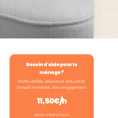
Besoin d'aide pour le
ménage ?
Profils vérifiés, assurance AXA, crédit
d'impôt immédiat. Sans engagement.
11,50€/h
après crédit d'impôt