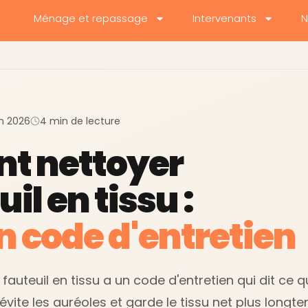
Ménage et repassage
Intervenants
N
uin 2026
4 min de lecture
t nettoyer
il en tissu :
n code d'entretien
teuil en tissu a un code d'entretien qui dit ce qu
évite les auréoles et garde le tissu net plus longt