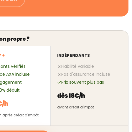
on propre ?
Y ✦
INDÉPENDANTS
ants vérifiés
Fiabilité variable
ce AXA incluse
Pas d'assurance incluse
ngagement
Prix souvent plus bas
50% déduit
dès 18€/h
€/h
avant crédit d'impôt
/h après crédit d'impôt