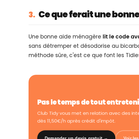
Ce que ferait une bonn
3.
Une bonne aide ménagère
lit le code a
sans détremper et désodorise au bicarbon
méthode sûre, c'est ce que font les Tidie
Pas le temps de tout entreten
Club Tidy vous met en relation avec des in
dès 11,50€/h après crédit d'impôt.
Demander un devis gratuit →
Voir le