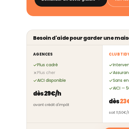
Besoin d'aide pour garder une mais
AGENCES
CLUB TID
Plus cadré
Interven
Plus cher
Assuran
AICI disponible
Sans e
AICI — 
dès 29€/h
dès
23
avant crédit d'impôt
soit 11,50€