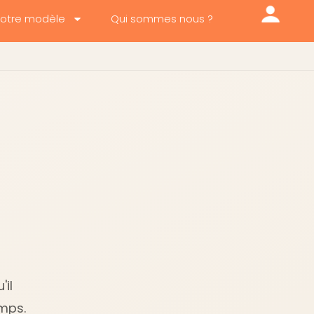
otre modèle
Qui sommes nous ?
'il
emps.