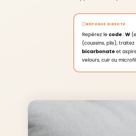
RÉPONSE DIRECTE
Repérez le
code
:
W
(e
(coussins, plis), trait
bicarbonate
et aspir
velours, cuir ou microf