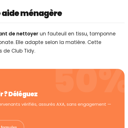
e aide ménagère
vant de nettoyer
un fauteuil en tissu, tamponne
ate. Elle adapte selon la matière. Cette
s de Club Tidy.
ir ? Déléguez
tervenants vérifiés, assurés AXA, sans engagement —
s formules