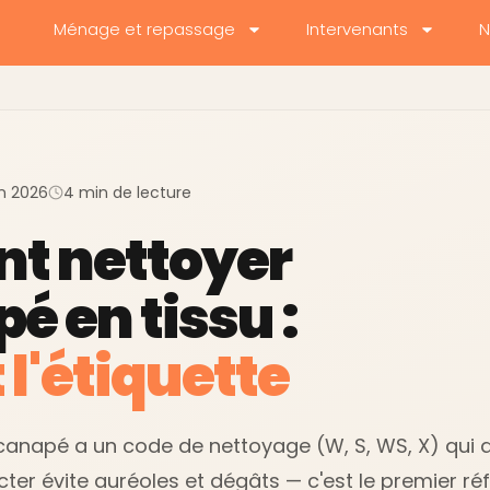
Ménage et repassage
Intervenants
N
uin 2026
4 min de lecture
t nettoyer
é en tissu :
 l'étiquette
 canapé a un code de nettoyage (W, S, WS, X) qui d
cter évite auréoles et dégâts — c'est le premier réf