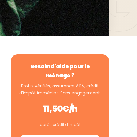
Besoin d'aide pour le
ménage ?
Profils vérifiés, assurance AXA, crédit
d'impôt immédiat. Sans engagement.
11,50€/h
après crédit d'impôt