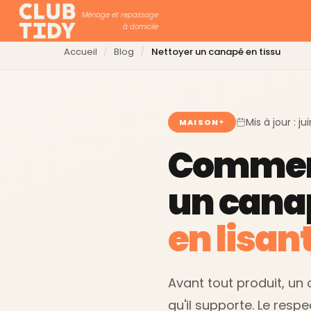
Ménage et repassage
à domicile
Accueil
Blog
Nettoyer un canapé en tissu
Mis à jour : j
MAISON
Commen
un canap
en lisant
Avant tout produit, un
qu'il supporte. Le respe