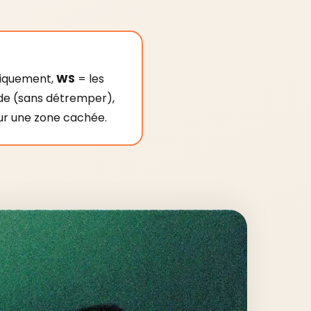
niquement,
WS
= les
ode (sans détremper),
sur une zone cachée.