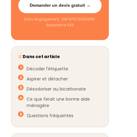
Demander un devis gratuit →
Sans engagement · SAP N°979480886 ·
Assurance AXA
Dans cet article
Décoder l'étiquette
Aspirer et détacher
Désodoriser au bicarbonate
Ce que ferait une bonne aide
ménagère
Questions fréquentes