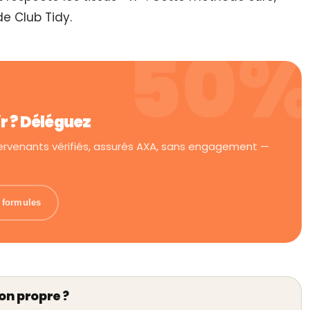
e Club Tidy.
ir ? Déléguez
tervenants vérifiés, assurés AXA, sans engagement —
s formules
on propre ?